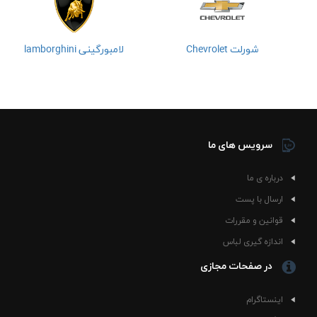
شورلت Chevrolet
لامبورگینی lamborghini
سرویس های ما
درباره ی ما
ارسال با پست
قوانین و مقررات
اندازه گیری لباس
در صفحات مجازی
اینستاگرام