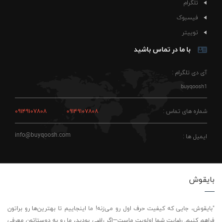
تلگرام
فیسبوک
توییتر
با ما در تماس باشید
آی دی تلگرام :
buyqoosh1
شماره های تماس :
۰۹۱۴۹۱۰۷۸۰۸
۰۹۱۴۹۱۰۷۸۰۸
info@buyqoosh.com
ایمیل ها :
بایقوش
"بایقوش، جایی که کیفیت حرف اول رو می‌زنه! ما اینجاییم تا بهترین‌ها رو براتون
فراهم کنیم. رضایت شما اولویت ماست—اگر راضی بودید، ما رو به دوستاتون معرفی