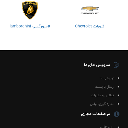
شورلت Chevrolet
لامبورگینی lamborghini
سرویس های ما
درباره ی ما
ارسال با پست
قوانین و مقررات
اندازه گیری لباس
در صفحات مجازی
اینستاگرام