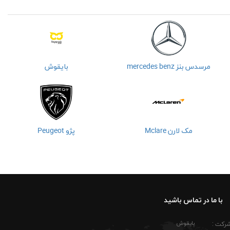
مرسدس بنز mercedes benz
بایقوش
مک لارن Mclare
پژو Peugeot
با ما در تماس باشید
بایقوش
شرکت :