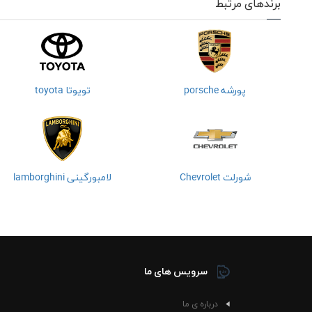
برندهای مرتبط
پورشه porsche
تویوتا toyota
شورلت Chevrolet
لامبورگینی lamborghini
سرویس های ما
درباره ی ما