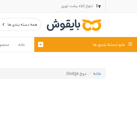
تنوع کلاه پشت توری
تنوع کلاه کتان
تنوع تراول ماک
همه دسته بندی ها
منو دسته بندی ها
خانه
محصو
تیشرت
کلاه
خانه
دوج Dodge
پولوشرت
تیشِرت اور
پولوشرت آستین بلند
کاپشن بهاری (ژاکت)