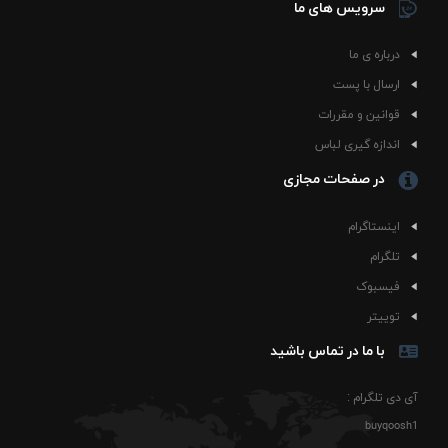
سرویس های ما
درباره ی ما
ارسال با پست
قوانین و مقررات
اندازه گیری لباس
در صفحات مجازی
اینستاگرام
تلگرام
فیسبوک
توییتر
با ما در تماس باشید
آی دی تلگرام :
buyqoosh1