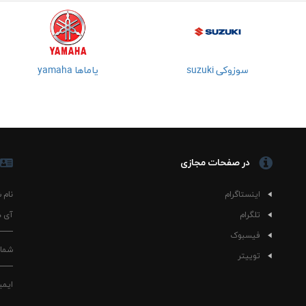
سوزوکی suzuki
یاماها yamaha
در صفحات مجازی
اینستاگرام
نام 
تلگرام
آی د
فیسبوک
شمار
توییتر
ایمی