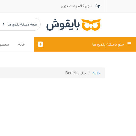
تنوع کلاه پشت توری
تنوع کلاه کتان
تنوع تراول ماک
همه دسته بندی ها
منو دسته بندی ها
خانه
محصو
تیشرت
کلاه
خانه
بنلی Benelli
پولوشرت
تیشِرت اور
پولوشرت آستین بلند
کاپشن بهاری (ژاکت)