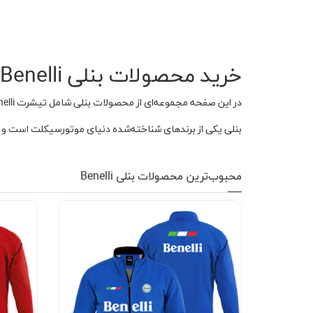
کاپشن زمستانی
تیشرت آستین بلند
خرید محصولات بنلی Benelli
شلوار اسلش
پافر
در این صفحه مجموعه‌ای از محصولات بنلی شامل تیشرت Benelli، هودی Benelli، سویشرت، کفش، کلاه، شلوار، کیف، تراول ماگ و سایر محصولات مرتبط با برند Benelli را مشاهده می‌کنید.
بنلی یکی از برندهای شناخته‌شده دنیای موتورسیکلت است و مح
شلوارک
کفش
محبوب‌ترین محصولات بنلی Benelli
دورس
کوله و کیف
هودی
سویشرت زیپدار