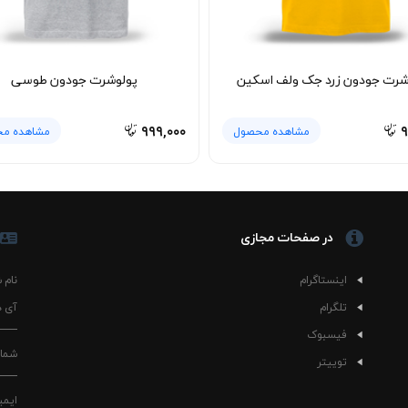
شرت جودون زرد جک ولف اسکین
پولوشرت جودون طوسی
۹۹۹,۰۰۰
۹
مشاهده محصول
مشاهده م
در صفحات مجازی
اینستاگرام
نام 
تلگرام
آی د
فیسبوک
شمار
توییتر
ایمی