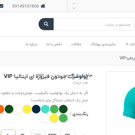
09149107808
لات
سایزبندی پوشاک
مقالات
تماس با ما
درباره ما
یا VIP
برند :
بایقوش
پولوشرت جودون فیروزه ای ایتالیا VIP
موجود
شناسه محصول:
#9152
ITALY VIP
اگر به دنبال یک پولوشرت باکیفیت، خوش‌دوخت و مقاوم 
مدل یک انتخاب ایده‌آل برای شماست!
رنگ‌بندی :
L
XL
XXL
XXXL
4XL