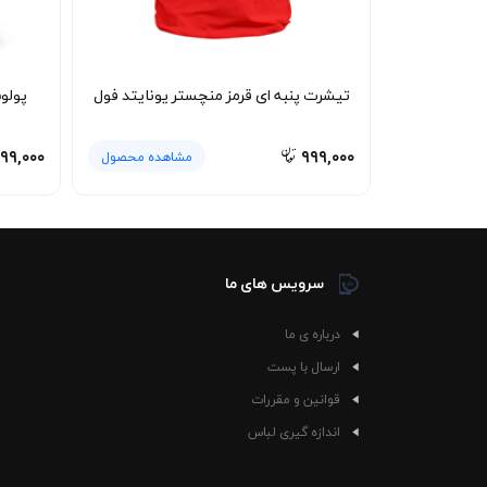
تیشرت پنبه ای قرمز منچستر یونایتد فول
پولو
۹۹,۰۰۰
۹۹۹,۰۰۰
مشاهده محصول
سرویس های ما
درباره ی ما
ارسال با پست
قوانین و مقررات
اندازه گیری لباس