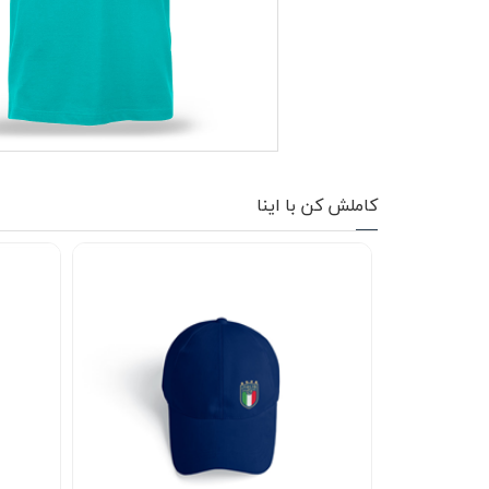
کاپشن زمستانی
تیشرت آستین بلند
شلوار اسلش
پافر
کاملش کن با اینا
شلوارک
کفش
دورس
کوله و کیف
هودی
سویشرت زیپدار