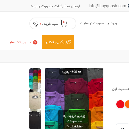
info@buyqoosh.com
ارسال سفارشات بصورت روزانه
۰
ورود
یا
عضویت در سایت
سبد خرید :
۰
حراجی تک سایز
پیگیری فاکتور
👁️ 4895 بازدید
هستید، این
ویدیو مربوط به
محصولات
مشابه است
M