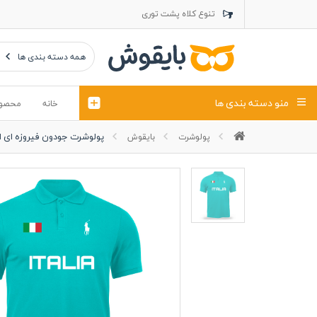
تنوع کلاه پشت توری
تنوع کلاه کتان
تنوع تراول ماک
همه دسته بندی ها
منو دسته بندی ها
خانه
محصو
پولوشرت جودون فیروزه ای ایتال
پولوشرت
بایقوش
تیشرت
کلاه
پولوشرت
تیشِرت اور
پولوشرت آستین بلند
کاپشن بهاری (ژاکت)