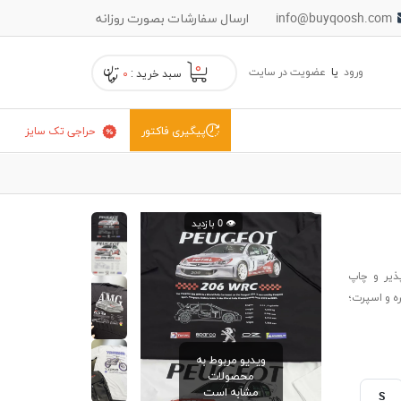
info@buyqoosh.com
ارسال سفارشات بصورت روزانه
۰
ورود
یا
عضویت در سایت
سبد خرید :
۰
حراجی تک سایز
پیگیری فاکتور
👁️ 0 بازدید
رچه تنفس‌پذیر و چاپ
زمره و اسپرت؛
ویدیو مربوط به
محصولات
مشابه است
S