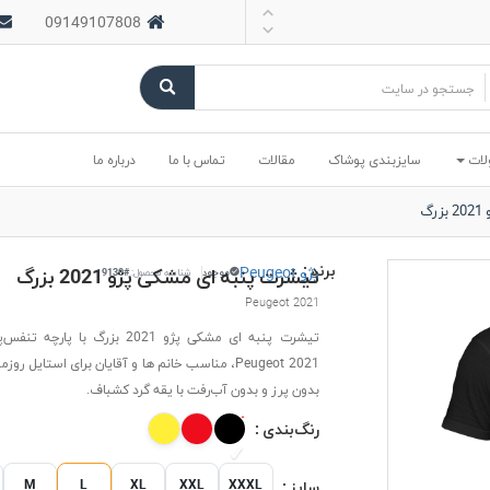
09149107808
لات
سایزبندی پوشاک
مقالات
تماس با ما
درباره ما
گ
برند :
پژو Peugeot
تیشرت پنبه ای مشکی پژو 2021 بزرگ
موجود
شناسه محصول:
#9130
Peugeot 2021
تیشرت پنبه ای مشکی پژو 2021 بزرگ با پا
Peugeot 2021، مناسب خانم ها و آقایان برای استایل رو
بدون پرز و بدون آب‌رفت با یقه گرد کشباف.
رنگ‌بندی :
M
L
XL
XXL
XXXL
سایز :