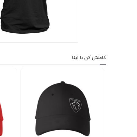
کاپشن زمستانی
تیشرت آستین بلند
شلوار اسلش
پافر
کاملش کن با اینا
شلوارک
کفش
دورس
کوله و کیف
هودی
سویشرت زیپدار