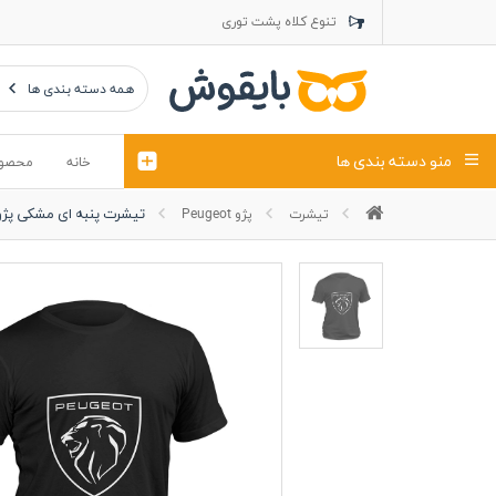
تنوع کلاه پشت توری
تنوع کلاه کتان
تنوع تراول ماک
همه دسته بندی ها
منو دسته بندی ها
خانه
محصو
تیشرت پنبه ای مشکی پژو 2021 بزر
تیشرت
پژو Peugeot
تیشرت
کلاه
پولوشرت
تیشِرت اور
پولوشرت آستین بلند
کاپشن بهاری (ژاکت)