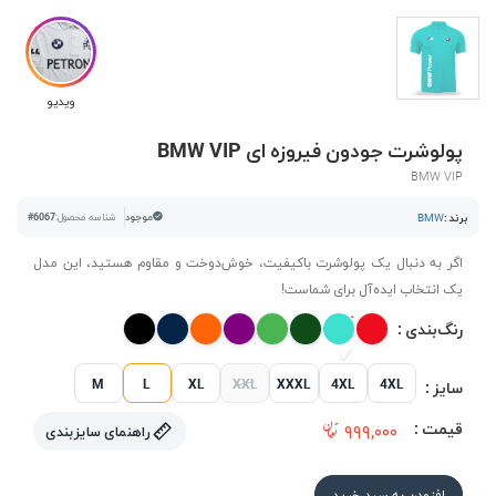
ویدیو
پولوشرت جودون فیروزه ای BMW VIP
BMW VIP
برند :
BMW
موجود
شناسه محصول:
#6067
اگر به دنبال یک پولوشرت باکیفیت، خوش‌دوخت و مقاوم هستید، این مدل
یک انتخاب ایده‌آل برای شماست!
رنگ‌بندی :
M
L
XL
XXL
XXXL
4XL
4XL
سایز :
قیمت :
۹۹۹,۰۰۰
راهنمای سایزبندی
افزودن به سبد خرید