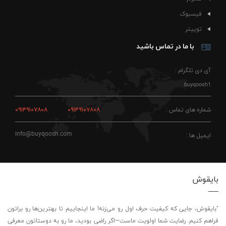
فیسبوک
توییتر
با ما در تماس باشید
آی دی تلگرام :
buyqoosh1
شماره های تماس :
۰۹۱۴۹۱۰۷۸۰۸
۰۹۱۴۹۱۰۷۸۰۸
info@buyqoosh.com
ایمیل ها :
بایقوش
"بایقوش، جایی که کیفیت حرف اول رو می‌زنه! ما اینجاییم تا بهترین‌ها رو براتون
فراهم کنیم. رضایت شما اولویت ماست—اگر راضی بودید، ما رو به دوستاتون معرفی