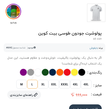
ویدیو
پولوشرت جودون طوسی بیت کوین
bit coin
برند :
بایقوش
موجود
شناسه محصول:
#6042
اگر به دنبال یک پولوشرت باکیفیت، خوش‌دوخت و مقاوم هستید، این مدل
یک انتخاب ایده‌آل برای شماست!
رنگ‌بندی :
M
L
XL
XXL
XXXL
4XL
4XL
سایز :
قیمت :
۹۹۹,۰۰۰
راهنمای سایزبندی
افزودن به سبد خرید