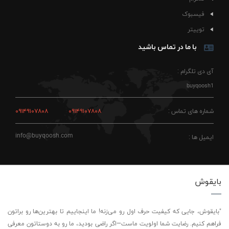
فیسبوک
توییتر
با ما در تماس باشید
آی دی تلگرام :
buyqoosh1
شماره های تماس :
۰۹۱۴۹۱۰۷۸۰۸
۰۹۱۴۹۱۰۷۸۰۸
info@buyqoosh.com
ایمیل ها :
بایقوش
"بایقوش، جایی که کیفیت حرف اول رو می‌زنه! ما اینجاییم تا بهترین‌ها رو براتون
فراهم کنیم. رضایت شما اولویت ماست—اگر راضی بودید، ما رو به دوستاتون معرفی