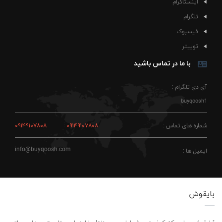
اینستاگرام
تلگرام
فیسبوک
توییتر
با ما در تماس باشید
آی دی تلگرام :
buyqoosh1
شماره های تماس :
۰۹۱۴۹۱۰۷۸۰۸
۰۹۱۴۹۱۰۷۸۰۸
info@buyqoosh.com
ایمیل ها :
بایقوش
"بایقوش، جایی که کیفیت حرف اول رو می‌زنه! ما اینجاییم تا بهترین‌ها رو براتون