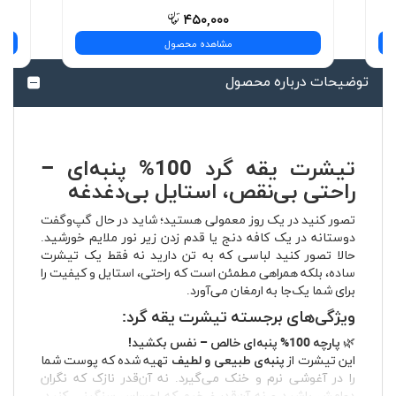
۴۵۰,۰۰۰
مشاهده محصول
توضیحات درباره محصول
تیشرت یقه گرد 100% پنبه‌ای –
راحتی بی‌نقص، استایل بی‌دغدغه
تصور کنید در یک روز معمولی هستید؛ شاید در حال گپ‌وگفت
دوستانه در یک کافه دنج یا قدم زدن زیر نور ملایم خورشید.
حالا تصور کنید لباسی که به تن دارید نه فقط یک تیشرت
ساده، بلکه همراهی مطمئن است که راحتی، استایل و کیفیت را
برای شما یک‌جا به ارمغان می‌آورد.
ویژگی‌های برجسته تیشرت یقه گرد:
🌿
پارچه 100% پنبه‌ای خالص – نفس بکشید!
این تیشرت از
پنبه‌ی طبیعی و لطیف
تهیه شده که پوست شما
را در آغوشی نرم و خنک می‌گیرد. نه آن‌قدر نازک که نگران
دوامش باشید و نه آن‌قدر ضخیم که احساس سنگینی کنید.