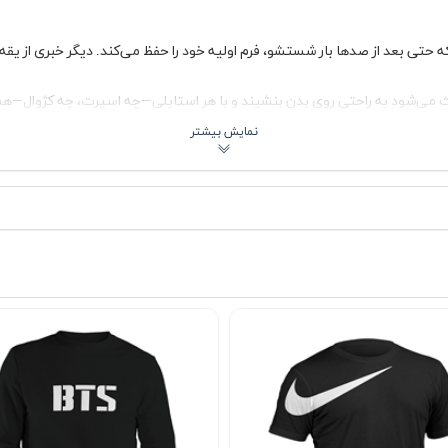
حتی بعد از صدها بار شستشو، فرم اولیه خود را حفظ می‌کند. دیگر خبری از یق
می‌شود به راحتی روی بدن بنشیند و با هر استایلی—چه اسپرت، چه کژوال—ه
د. چه طرفدار رنگ‌های کلاسیک باشید، چه دنبال تنالیته‌های خاص، این تیشرت 
 از تغییر رنگ یا سایز، همیشه مثل روز اول تازه می‌ماند.
 آینه، لبخندی از راحتی و رضایت روی لب‌های شما بنشاند. این فقط یک تیشر