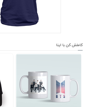
کاپشن زمستانی
تیشرت آستین بلند
شلوار اسلش
پافر
کاملش کن با اینا
شلوارک
کفش
دورس
کوله و کیف
هودی
سویشرت زیپدار