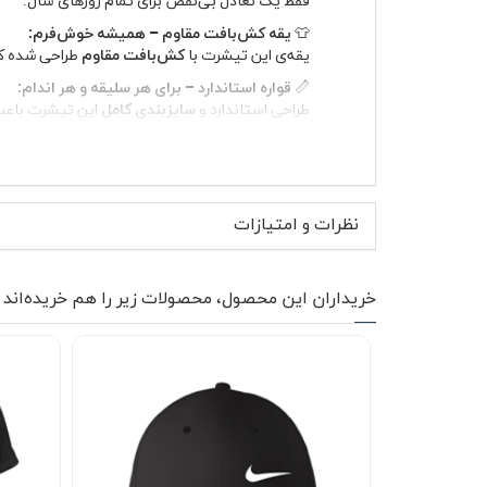
👕
یقه کش‌بافت مقاوم – همیشه خوش‌فرم:
یقه‌ی این تیشرت با
کش‌بافت مقاوم
طراحی شده که 
📏
قواره استاندارد – برای هر سلیقه و هر اندام:
طراحی استاندارد و
سایزبندی کامل
این تیشرت باعث 
🎨
رنگ‌های جذاب – هر روز یک انتخاب تازه:
از طیف وسیعی از رنگ‌های زنده و شیک انتخاب کنی
🧺
نگهداری آسان – بی‌دردسر و ماندگار:
این تیشرت به راحتی قابل شستشو است و بدون نگرانی
نظرات و امتیازات
🚀
حالا وقتشه لباسی بپوشید که هر بار نگاه در
خریداران این محصول، محصولات زیر را هم خریده‌اند
انتخاب کنید.