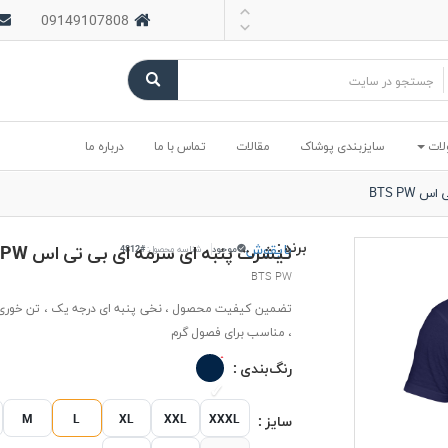
09149107808
لات
سایزبندی پوشاک
مقالات
تماس با ما
درباره ما
BTS PW
برند :
بایقوش
تیشرت پنبه ای سرمه ای بی تی اس BTS PW
موجود
شناسه محصول:
#4812
BTS PW
تضمین کیفیت محصول ، نخی پنبه ای درجه یک ، تن خوری 
، مناسب برای فصول گرم
رنگ‌بندی :
M
L
XL
XXL
XXXL
سایز :