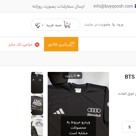
info@buyqoosh.com
ارسال سفارشات بصورت روزانه
۰
ورود
یا
عضویت در سایت
سبد خرید :
۰
حراجی تک سایز
پیگیری فاکتور
👁️ 0 بازدید
فوق العاده
ویدیو مربوط به
S
محصولات
مشابه است