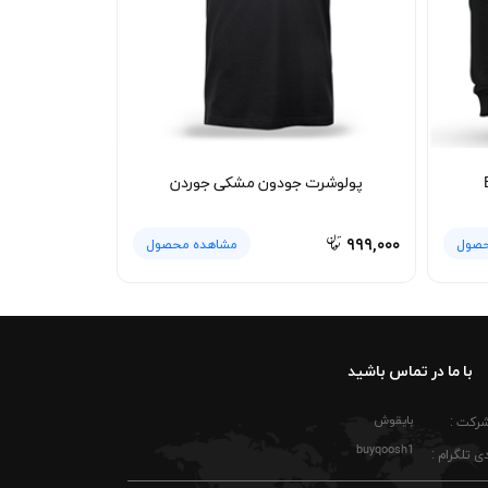
پولوشرت جودون مشکی جوردن
۹۹۹,۰۰۰
حصول
مشاهده محصول
با ما در تماس باشید
بایقوش
شرکت :
buyqoosh1
ی تلگرام :