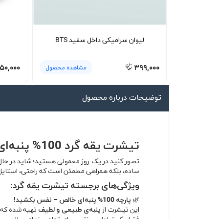
لیوان و ماگ
لباس کار
لیوان سرامیکی داخل سفید BTS
کلاه بافت
دستکش
۵۰,۰۰۰
۳۹۹,۰۰۰
مشاهده محصول
گردنی کلاه شو
توضیحات درباره محصول
تیشرت یقه گرد 100% پنبه‌ای – راحتی بی‌نقص، استایل بی‌دغدغه
تصور کنید در یک روز معمولی هستید؛ شاید در حال 
ساده، بلکه همراهی مطمئن است که راحتی، استایل و 
ویژگی‌های برجسته تیشرت یقه گرد:
🌿
پارچه 100% پنبه‌ای خالص – نفس بکشید!
این تیشرت از
پنبه‌ی طبیعی و لطیف
تهیه شده که پ
فقط یک تعادل بی‌نقص برای تمام روزهای سال.