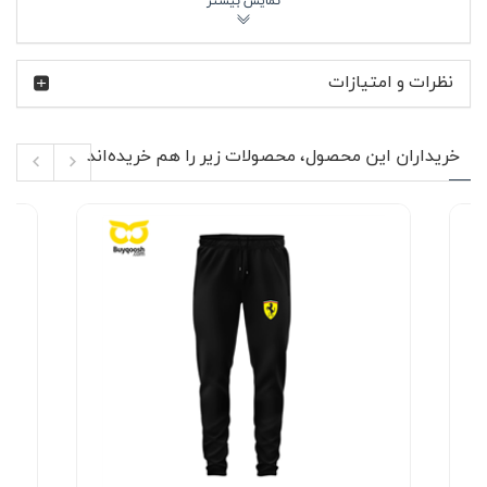
ویژگی‌های محصول 🔍
نوع محصول: کلاه کپ اسپرت مناسب استفاده مشترک
نظرات و امتیازات
جنس: کتان سبک و تنفس‌پذیر مناسب استفاده
طولانی‌مدت
دارای قابلیت تنظیم سایز برای فیت شدن بهتر روی سر
خریداران این محصول، محصولات زیر را هم خریده‌اند
قطر داخلی حدود 19 سانتی‌متر
طول نقاب 7 سانتی‌متر برای محافظت از صورت در برابر
آفتاب
لوگوی فراری به صورت چاپی در قسمت جلوی کلاه
مناسب رانندگی، سفر، پیاده‌روی و فعالیت فضای باز
پارچه کتان استفاده‌شده در کلاه کتان قرمز فراری ferrari به
گونه‌ای است که جریان هوا را عبور می‌دهد و از تعریق بیش‌ازحد
جلوگیری می‌کند؛ این ویژگی مخصوصاً در روزهای گرم یا هنگام
رانندگی طولانی اهمیت پیدا می‌کند. نقاب 7 سانتی‌متری علاوه
بر ایجاد ظاهر کلاسیک کلاه کپ، سایه مناسبی روی صورت
ایجاد می‌کند و برای آفتاب تابستان یا نور مستقیم بسیار
کاربردی است. بند تنظیم سایز در پشت کلاه کمک می‌کند اندازه
آن را دقیق مطابق فرم سر خود تنظیم کنید تا هنگام حرکت یا
فعالیت، ثابت بماند. چاپ جلویی لوگو نیز به‌صورت واضح و در
مرکز دید قرار گرفته و هویت فراری را بدون شلوغی اضافه