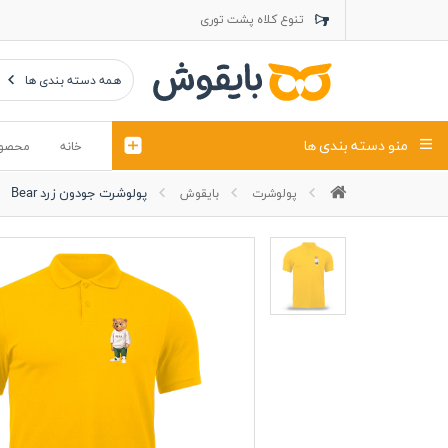
تنوع کلاه پشت توری
تنوع کلاه کتان
تنوع تراول ماک
همه دسته بندی ها
منو دسته بندی ها
خانه
محصو
پولوشرت جودون زرد Bear
پولوشرت
بایقوش
تیشرت
کلاه
پولوشرت
تیشِرت اور
پولوشرت آستین بلند
کاپشن بهاری (ژاکت)