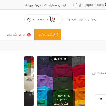
info@buyqoosh.com
ارسال سفارشات بصورت روزانه
۰
ورود
یا
عضویت در سایت
سبد خرید :
۰
حراجی تک سایز
پیگیری فاکتور
👁️ 4895 بازدید
هستید، این
ویدیو مربوط به
M
محصولات
مشابه است