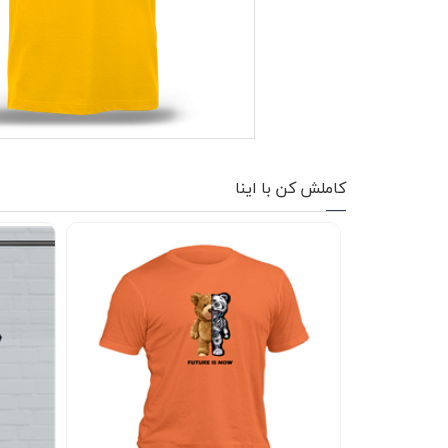
کاپشن زمستانی
تیشرت آستین بلند
شلوار اسلش
پافر
کاملش کن با اینا
شلوارک
کفش
دورس
کوله و کیف
هودی
سویشرت زیپدار