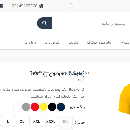
09149107808
لات
سایزبندی پوشاک
مقالات
تماس با ما
درباره ما
برند :
بایقوش
پولوشرت جودون زرد Bear
موجود
شناسه محصول:
#4628
Bear
اگر به دنبال یک پولوشرت باکیفیت، خوش‌دوخت و مقاوم 
مدل یک انتخاب ایده‌آل برای شماست!
رنگ‌بندی :
L
XL
XXL
XXXL
4XL
سایز :