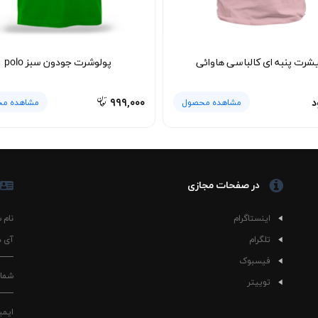
شرت پنبه ای کالباسی هاوائی
پولوشرت جودون سبز polo
د
۹۹۹,۰۰۰
مشاهده محصول
مشاهده م
در صفحات مجازی
اینستاگرام
نام 
تلگرام
آی د
فیسبوک
شمار
توییتر
ایمی