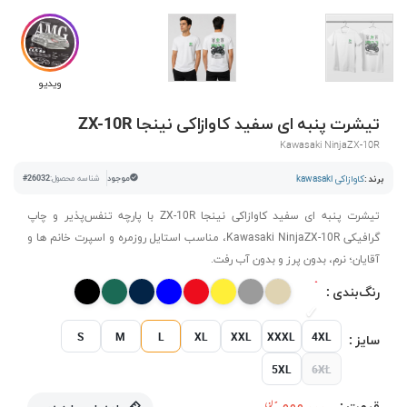
ویدیو
تیشرت پنبه ای سفید کاوازاکی نینجا ZX-10R
Kawasaki NinjaZX-10R
برند :
کاوازاکی kawasaki
موجود
شناسه محصول:
#26032
تیشرت پنبه ای سفید کاوازاکی نینجا ZX-10R با پارچه تنفس‌پذیر و چاپ
گرافیکی Kawasaki NinjaZX-10R، مناسب استایل روزمره و اسپرت خانم ها و
آقایان؛ نرم، بدون پرز و بدون آب رفت.
رنگ‌بندی :
S
M
L
XL
XXL
XXXL
4XL
سایز :
5XL
6XL
قیمت :