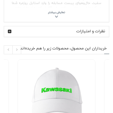
سفید، حال‌وهوای پیست مسابقه را وارد استایل روزمره شما
می‌کند؛ لباسی مناسب خانم ها و آقایان که به استایل زنانه و
مردانه جلوه‌ای اسپرت و موتوری می‌دهد.
کاوازاکی به‌عنوان یکی از برندهای قدیمی و تأثیرگذار ژاپنی،
سال‌هاست با سری نینجا تعریف تازه‌ای از موتورهای اسپرت
نظرات و امتیازات
ارائه کرده است. ZX-10R نه‌تنها یک موتور قدرتمند شهری، بلکه
یک ماشین مسابقه‌ای واقعی برای عاشقان سرعت است.
تیشرت پنبه ای سفید کاوازاکی نینجا ZX-10R این هیجان را در
قالب پوشاک روزمره منتقل می‌کند؛ مناسب کسانی که حتی
خریداران این محصول، محصولات زیر را هم خریده‌اند
وقتی از موتورشان پیاده می‌شوند، هنوز در دنیای نینجا زندگی
می‌کنند.
ویژگی‌های محصول 🔥
جنس پارچه: پنبه ای نرم و تنفس‌پذیر، مناسب استفاده
طولانی‌مدت
مدل: آستین کوتاه با یقه گرد کشباف استاندارد
چاپ گرافیکی Kawasaki NinjaZX-10R با وضوح بالا
بدون پرزدهی و بدون آب رفت در صورت شستشو با آب
سرد
مناسب استفاده مشترک برای خانم ها و آقایان
ایده‌آل برای استایل روزمره و استایل نیمه‌رسمی اسپرت