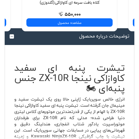
کلاه بافت سرمه ای کاوازاکی(گلدوزی)
۵۵۰,۰۰۰
مشاهده محصول
توضیحات درباره محصول
تیشرت پنبه ای سفید
کاوازاکی نینجا ZX-10R جنس
پنبه‌ای 🏍️
انرژی خالص سوپربایک ژاپنی حالا روی یک تیشرت سفید و
مینیمال جان گرفته است. تیشرت پنبه ای سفید کاوازاکی نینجا
ZX-10R با الهام از یکی از قدرتمندترین موتورهای کلاس لیتری
دنیا طراحی شده؛ مدلی که نام ZX-10R برای طرفداران
موتوراسپرت یادآور شتاب انفجاری، هندلینگ دقیق و
قهرمانی‌های پیاپی در مسابقات جهانی سوپربایک است. این
تیشرت با چاپ گرافیکی Kawasaki NinjaZX-10R و زمینه