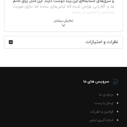
و سری‌های مسابقه‌ای این برند دوست دارند. این مدل برای خانم
ها و آقایانی طراحی شده که لباس‌های ساده اما دارای هویت
مشخص را ترجیح می‌دهند.
عبارت CSL در دنیای BMW به مدل‌های سبک‌تر و مسابقه‌ای
این برند اشاره دارد؛ خودروهایی که برای عملکرد بهتر، وزن کمتر و
حس رانندگی خالص‌تر ساخته شدند. به همین دلیل تیشرت
پنبه ای طوسی BMW CSL حال‌وهوای ماشین‌های پیست و
نظرات و امتیازات
فرهنگ موتوراسپرت را به استایل روزمره منتقل می‌کند. ترکیب
رنگ طوسی با چاپ تیره باعث شده این تیشرت هم کنار شلوار
جین مشکی جذاب باشد و هم با اسلش، کارگو یا حتی زیر کت
جین و کاپشن پاییزی ظاهر متفاوتی پیدا کند.
🔥 ویژگی‌های محصول
سرویس های ما
پارچه پنبه ای نرم و تنفس پذیر مناسب استفاده طولانی
مدت
چاپ بزرگ BMW CSL روی قسمت جلوی تیشرت
درباره ی ما
رنگ طوسی قابل ست شدن با استایل زنانه و مردانه
ارسال با پست
یقه گرد کشباف با فرم راحت روی گردن
آستین کوتاه مناسب استایل روزمره و اسپرت
قوانین و مقررات
بدون پرز و مقاوم در استفاده مداوم
اندازه گیری لباس
دوخت تمیز و فرم آزاد برای استفاده مشترک خانم ها و
آقایان