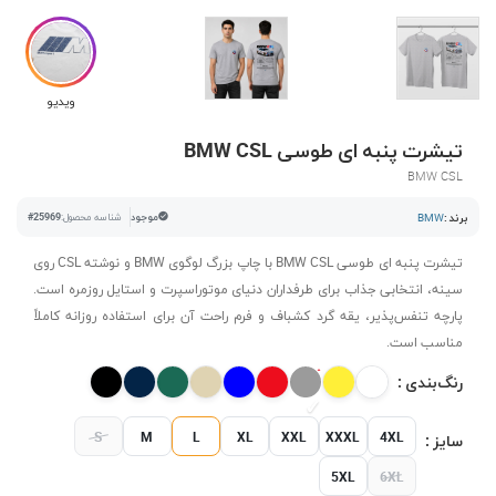
ویدیو
تیشرت پنبه ای طوسی BMW CSL
BMW CSL
برند :
BMW
موجود
شناسه محصول:
#25969
تیشرت پنبه ای طوسی BMW CSL با چاپ بزرگ لوگوی BMW و نوشته CSL روی
سینه، انتخابی جذاب برای طرفداران دنیای موتوراسپرت و استایل روزمره است.
پارچه تنفس‌پذیر، یقه گرد کشباف و فرم راحت آن برای استفاده روزانه کاملاً
مناسب است.
رنگ‌بندی :
S
M
L
XL
XXL
XXXL
4XL
سایز :
5XL
6XL