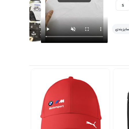
S
سایزبندی