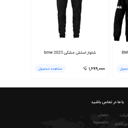
امبر مشکی پوشیده شود، حس استایل خیابانی آن بیشتر دیده
 زیر لایه‌های دیگر آزاردهنده نیست. کتانی سفید،
 دورهمی ماشین‌بازها و حتی نمایشگاه‌های خودرو
های رنگی ست کنید. اگر طرفدار استایل مینیمال
 کارگو و کتانی رانینگ ظاهر هماهنگ‌تری ایجاد
شلوار اسلش مشکی bmw 2023
فاده از شوینده‌های ملایم کمک می‌کند رنگ سفید
۱,۶۹۹,۰۰۰
حصول
مشاهده محصول
نبه ای و یقه کشباف فرم طبیعی خود را حفظ کنند.
با ما در تماس باشید
بایقوش
شرکت :
buyqoosh1
ی تلگرام :