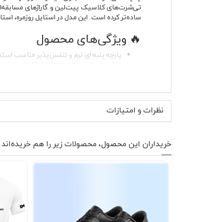
ساده‌تر کرده است. این مدل در استایل روزمره، اس
🔥 ویژگی‌های محصول
پارچه پنبه ای نرم و تنفس‌پذیر مناسب استف
چاپ جلو با طرح BMW Motorsport و نوشته CSL
طراحی آستین کوتاه مناسب فصل‌های گرم و ا
یقه گرد کشباف با فرم راحت و فیت روزمره
بدون پرزدهی در استفاده روزمره
مقاوم در برابر آب‌رفت در صورت شستشوی
نظرات و امتیازات
مناسب خانم ها و آقایان
قابل ست شدن با شلوار جین، اسلش، کارگو
پارچه این تیشرت حس سنگین و خفه‌کننده ندارد و ب
خریداران این محصول، محصولات زیر را هم خریده‌اند
انتخاب کاربردی‌تری نسبت به تیشرت‌های الیاف م
BMW CSL در استایل زنانه و مردانه به‌خوبی می‌نشیند و به خاطر رنگ سفید، محدود به یک فصل خاص نیست.
دقیقاً همان فضای مسابقه‌ای و خیابانی را منتقل می
🚗 موارد استفاده و استایل پ