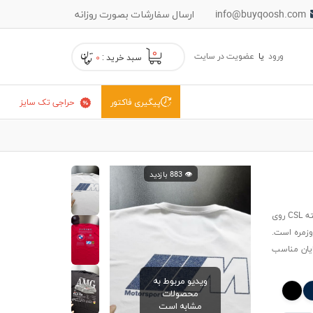
info@buyqoosh.com
ارسال سفارشات بصورت روزانه
۰
ورود
یا
عضویت در سایت
سبد خرید :
۰
حراجی تک سایز
پیگیری فاکتور
👁️ 883 بازدید
تیشرت پنبه ای سفید BMW CSL با چاپ بزرگ لوگو و نوشته CSL روی
وزمره است.
ایان مناسب
ویدیو مربوط به
محصولات
مشابه است