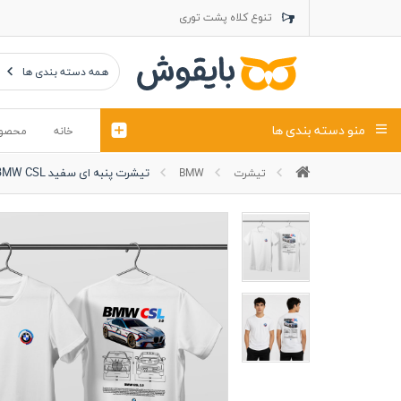
تنوع کلاه پشت توری
تنوع کلاه کتان
تنوع تراول ماک
همه دسته بندی ها
منو دسته بندی ها
خانه
محصو
تیشرت پنبه ای سفید BMW CSL
تیشرت
BMW
تیشرت
کلاه
پولوشرت
تیشِرت اور
پولوشرت آستین بلند
کاپشن بهاری (ژاکت)