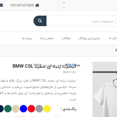
09149107808
لات
سایزبندی پوشاک
مقالات
تماس با ما
درباره ما
برند :
BMW
تیشرت پنبه ای سفید BMW CSL
موجود
شناسه محصول:
#25967
BMW CSL
سینه، ترکیبی از حال‌وهوای موتوراسپرت بی‌ام‌و و استایل ر
پارچه تنفس‌پذیر پنبه‌ای و فرم راحت آن برای خانم ها و آق
است.
رنگ‌بندی :