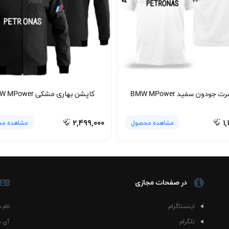
 BMW CSL کنار شلوار جین آبی روشن یا مشکی ظاهر تمیزی ایجاد می‌کند و اگر با کت جین یا ب
 چرمی یا هودی زیپ‌دار بپوشید؛ چون پارچه پنبه‌ای آن روی بدن راحت می‌نشیند و
همراه این تیشرت هستند. این مدل برای کافه، دانشگاه، استفاده روزمره، سفر،
به چشم بیاید و در عین حال بتوانید آن را با رنگ‌های خنثی یا حتی آیتم‌
یجه جذابی می‌دهد. اگر هم فضای موتوراسپرت را بیشتر دوست دارید، شلوار
 جودون سفید BMW MPower
کاپشن بهاری مشکی BMW MPower
چه، تیشرت را با آب سرد بشویید و هنگام شستشو لباس را پشت‌ورو کنید. است
۲,۴۹۹,۰۰۰
۱,
مشاهده محصول
مشاهده م
تری داشته باشد. بهتر است از خشک‌کن با حرارت بالا استفاده نشود تا پارچه پ
در صفحات مجازی
اینستاگرام
نام 
تلگرام
آی د