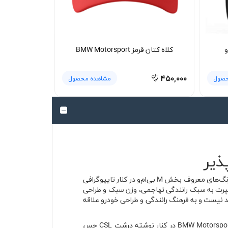
و
کلاه کتان قرمز BMW Motorsport
۴۵۰,۰۰۰
حصول
مشاهده محصول
روی زمینه سفید این تیشرت، چاپ بزرگ BMW Motorsport و نوشته CSL در بخش جلوی لباس فوراً نگاه را جذب می‌کند. ترکیب رنگ‌های معروف بخش M بی‌ام‌و در کنار تایپوگرافی
ا زنده می‌کند؛ مخصوصاً مدل‌های CSL که میان طرفداران موتوراسپرت به سبک رانندگی تهاجمی، وزن سبک و طراحی
فقط یک وسیله رفت‌وآمد نیست و به فرهنگ رانندگی و طراحی خودرو علاقه
چاپ اصلی در قسمت جلوی تیشرت قرار گرفته و ابعاد آن متوسط رو به بزرگ است تا طرح روی لباس کاملاً دیده شود. لوگوی BMW Motorsport در کنار نوشته درشت CSL حس