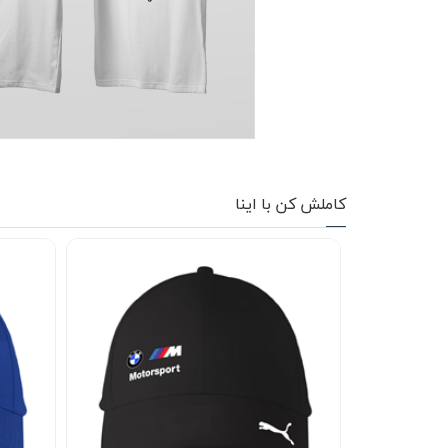
کاپشن زمستانی
تیشرت آستین بلند
شلوار اسلش
پافر
شلوارک
کاملش کن با اینا
کفش
دورس
کوله و کیف
هودی
سویشرت زیپدار