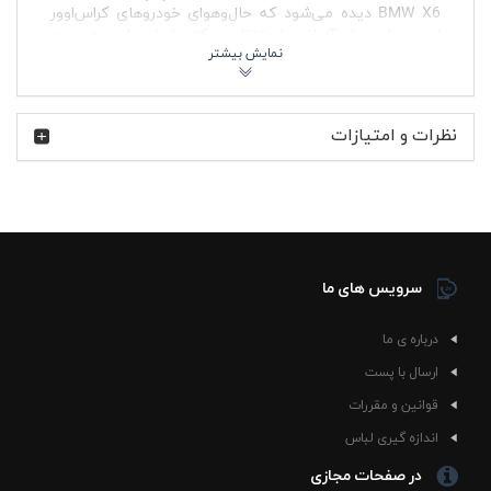
BMW X6 دیده می‌شود که حال‌وهوای خودروهای کراس‌اوور
اسپرت این برند آلمانی را منتقل می‌کند. ابعاد چاپ به‌صورت
متعادل طراحی شده تا هم در استایل خیابانی جذاب باشد و هم
در استفاده روزمره بیش از حد جلب توجه نکند.
BMW سال‌هاست در دنیای خودرو به ترکیب طراحی اسپرت،
نظرات و امتیازات
رانندگی پرهیجان و ظاهر مدرن شناخته می‌شود. مدل X6 هم
یکی از شناخته‌شده‌ترین کراس‌اوورهای این برند است که فرم
عضلانی و طراحی تهاجمی آن میان طرفداران خودرو محبوبیت
زیادی دارد. همین فضا در طراحی تیشرت پنبه ای کله غازی
BMW X6 هم دیده می‌شود؛ لباسی که بیشتر از یک تیشرت
ساده، حال‌وهوای فرهنگ خودرو و رانندگی را وارد استایل روزانه
می‌کند.
سرویس های ما
🔥 ویژگی‌های محصول
درباره ی ما
پارچه پنبه ای نرم و تنفس‌پذیر مناسب استفاده طولانی
رنگ خاص کله‌غازی قابل ست شدن با شلوار جین، اسلش
ارسال با پست
و کت اسپرت
قوانین و مقررات
چاپ BMW X6 روی بخش جلویی لباس با ظاهر اسپرت
آستین کوتاه مناسب فصل‌های گرم و استفاده لایه‌ای
اندازه گیری لباس
زیر کاپشن
در صفحات مجازی
یقه گرد کشباف با فرم راحت و ایست مناسب روی بدن