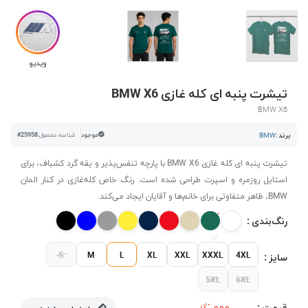
ویدیو
تیشرت پنبه ای کله غازی BMW X6
BMW X6
برند :
BMW
موجود
شناسه محصول:
#25958
تیشرت پنبه ای کله غازی BMW X6 با پارچه تنفس‌پذیر و یقه گرد کشباف، برای
استایل روزمره و اسپرت طراحی شده است. رنگ خاص کله‌غازی در کنار المان
BMW، ظاهر متفاوتی برای خانم‌ها و آقایان ایجاد می‌کند.
رنگ‌بندی :
S
M
L
XL
XXL
XXXL
4XL
سایز :
5XL
6XL
قیمت :