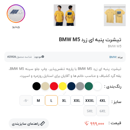
ویدیو
تیشرت پنبه ای زرد BMW M5
BMW M5
برند :
BMW
موجود
شناسه محصول:
#25926
تیشرت پنبه ای زرد BMW M5 با پارچه تنفس‌پذیر، چاپ جلو سینه BMW M5،
یقه گرد کشباف و مناسب خانم ها و آقایان برای استایل روزمره و اسپرت.
رنگ‌بندی :
S
M
L
XL
XXL
XXXL
4XL
سایز :
5XL
6XL
قیمت :
۹۹۹,۰۰۰
راهنمای سایزبندی