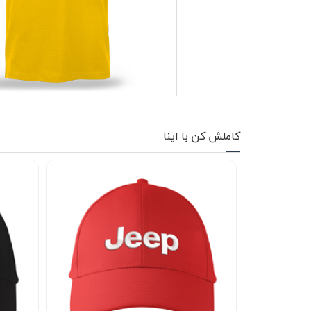
کاپشن زمستانی
تیشرت آستین بلند
شلوار اسلش
پافر
شلوارک
کاملش کن با اینا
کفش
دورس
کوله و کیف
هودی
سویشرت زیپدار