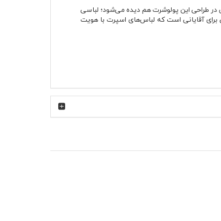
 حس در طراحی این پولوشرت هم دیده می‌شود؛ لباسی
رای آقایانی است که لباس‌های اسپرت با هویت
زیادی دارد چون فرم یقه و سرشانه نقش مهمی در
م می‌توان پولوشرت جودون زرد جیپ را زیر کاپشن
ار شلوار جین آبی روشن یا سرمه‌ای ترکیب زنده و