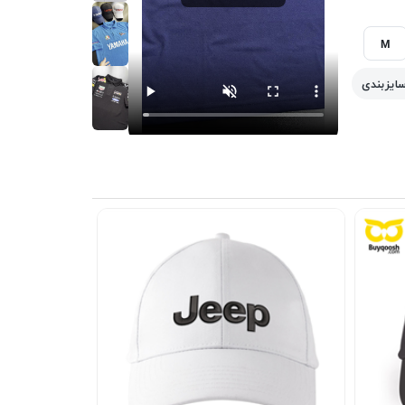
M
سایزبندی