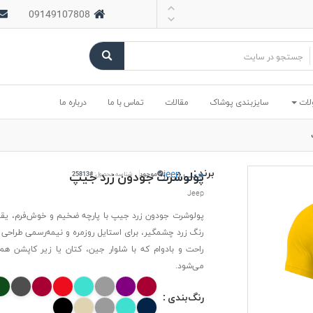
09149107808
لات
سایزبندی پوشاک
مقالات
تماس با ما
درباره ما
برند :
جیپ jeep
پولوشرت جودون زرد جیپ
موجود
شناسه محصول:
#25813
Jeep
پولوشرت جودون زرد جیپ با پارچه ضخیم و خوش‌فرم، یقه 
رنگ زرد چشمگیر، برای استایل روزمره و نیمه‌رسمی طراحی
راحت و بادوام که با شلوار جین، کتان یا زیر کاپشن ه
می‌شود.
رنگ‌بندی :