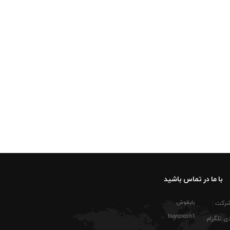
اصلی روی رنگ پولوشرت باقی بماند. کتانی سفید،
رت برای خانم‌ها و آقایانی که لباس‌های الهام‌گرفته از فرهنگ خودرو و مسیرهای
ه‌دار لباس کمک می‌کند ظاهر مرتب‌تری نسبت به
شکی یا قهوه‌ای، ترکیب جذاب‌تری پیدا می‌کند و
د تا رنگ زرد آن شفاف باقی بماند و سطح پارچه
 جیپ را حفظ می‌کند. اتوکشی با دمای متوسط نیز
با ما در تماس باشید
بایقوش
شرکت :
buyqoosh1
ی تلگرام :