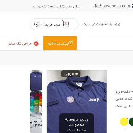
info@buyqoosh.com
ارسال سفارشات بصورت روزانه
۰
ورود
یا
عضویت در سایت
سبد خرید :
۰
حراجی تک سایز
پیگیری فاکتور
👁️ 0 بازدید
دکمه‌دار و
 شده؛ مدلی
م عالی ست
ویدیو مربوط به
محصولات
مشابه است