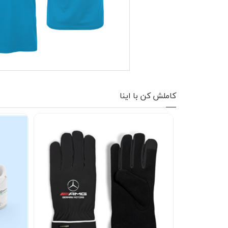
کاپشن زمستانی
تیشرت آستین بلند
شلوار اسلش
پافر
کاملش کن با اینا
شلوارک
کفش
دورس
کوله و کیف
هودی
سویشرت زیپدار