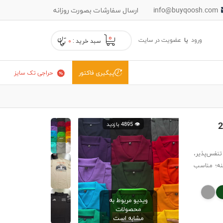
info@buyqoosh.com
ارسال سفارشات بصورت روزانه
۰
ورود
یا
عضویت در سایت
سبد خرید :
۰
حراجی تک سایز
پیگیری فاکتور
👁️ 4895 بازدید
ا پارچه جودون تنفس‌پذیر،
 کلاسیک 230 CE روی سینه؛ مناسب
ویدیو مربوط به
محصولات
مشابه است