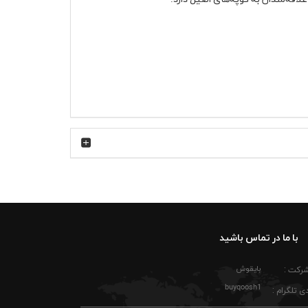
ی آن نه‌تنها با طرح خودرو هماهنگ است، بلکه
 و در استفاده روزمره جلوه خود را حفظ می‌کند.
این مدل برای استایل روزمره، قرارهای دوستانه، دورهمی‌های غیررسمی و حتی محیط کار با فضای آزاد گزینه مناسبی است. می‌توانید پولوشرت جودون آبی مرسدس بنز 230CE را با
با ما در تماس باشید
‌سازد و استایل نیمه‌رسمی‌تری ایجاد می‌کند. در
می شکل بگیرد. این مدل برای خانم‌ها و آقایان
بایقوش
شرکت :
buyqoosh1
ی تلگرام :