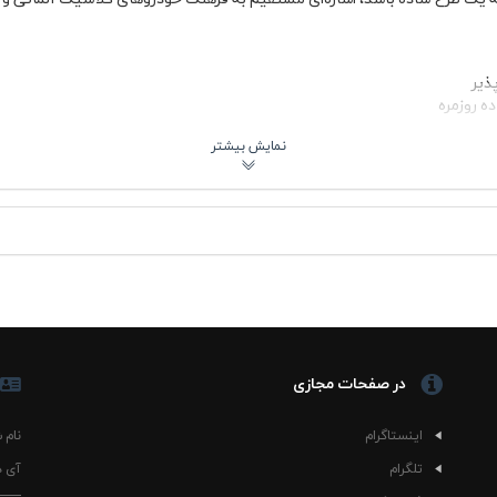
ذیر
ه روزمره
شستشوی صحیح
ان
 بدن خوش‌فرم بایستد و در عین حال گردش هوا به‌خوبی انجام شود. رنگ آب
. کیفیت چاپ روی سینه به‌گونه‌ای است که جزئیات خودرو به‌خوبی دیده می‌شود
هادی 👕
در صفحات مجازی
گ آبی و چاپ خودرو باقی بماند. با شلوار کتان کرم یا طوسی هم ترکیب جذابی می
شرت ساده باعث می‌شود یقه و طرح روی سینه همچنان دیده شود و استایل منسج
اینستاگرام
نام 
رو علاقه دارند، کاملاً کاربردی است.
تلگرام
آی د