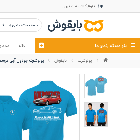
تنوع کلاه پشت توری
تنوع کلاه کتان
تنوع تراول ماک
همه دسته بندی ها
منو دسته بندی ها
خانه
محصو
پولوشرت جودون آبی مرسدس بن
پولوشرت
بایقوش
تیشرت
کلاه
پولوشرت
تیشِرت اور
پولوشرت آستین بلند
کاپشن بهاری (ژاکت)