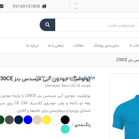
09149107808
لات
سایزبندی پوشاک
مقالات
تماس با ما
درباره ما
ز 230CE
برند :
بایقوش
پولوشرت جودون آبی مرسدس بنز 230CE
موجود
شناسه محصول:
#25535
Mercedes Benz 230 CE coupe
پولوشرت جودون آبی مرسدس بنز 230CE ب
یقه دو دکمه و چاپ خودروی
استایل روزمره و نیمه‌رسمی برای خانم‌ها و آقایان.
رنگ‌بندی :