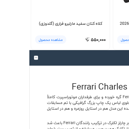
کلاه کتان مشکی چارلز لکلرک فراری 2026
کلاه کتان سفید مارلبرو فراری (گلدوزی)
۵۵۰,۰۰۰
حصول
مشاهده محصول
رنگ قرمز این تیشرت از همان نگاه اول حال‌وهوای پیت‌لین فرمول یک را زنده می‌کند؛ همان رنگی که سال‌ها با تیم Ferrari Racing گره خورده و برای طرفداران موتوراسپرت کاملاً
اننده محبوب تیم فراری، Charles Leclerc، طراحی شده و روی بخش جلوی لباس یک چاپ بزرگ گرافیکی با تم مسابقات
ه این مدل هم در استایل روزمره و هم در استایل
فراری برای بسیاری از علاقه‌مندان خودرو فقط یک برند نیست؛ دنیایی از سرعت، رقابت، صدای موتور و هیجان مسابقه است. حضور چارلز لکلرک در ترکیب رانندگان Ferrari باعث شد
ارلز لکلرک همین حس مسابقه و انرژی پیست را وارد