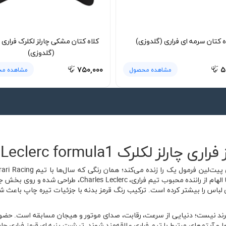
ه کتان سرمه ای فراری (گلدوزی)
(گلدوزی)
۷۵۰,۰۰۰
۵
مشاهده محصول
مشاهده م
Ferrari Charles Leclerc formula1
آشناست. تیشرت پنبه ای قرمز فراری چارلز لکلرک با الهام از ر
لباس را بیشتر کرده است. ترکیب رنگ قرمز بدنه با جزئیات تیره چاپ باعث شد
ا و آیتم‌های مرتبط با تیم فراری علاقه‌مند شوند. تیشرت پنبه ای قرمز فراری چ