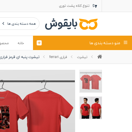
تنوع کلاه پشت توری
تنوع کلاه کتان
تنوع تراول ماک
همه دسته بندی ها
منو دسته بندی ها
خانه
محصو
تیشرت پنبه ای قرمز فراری 
تیشرت
فراری ferrari
تیشرت
کلاه
پولوشرت
تیشِرت اور
پولوشرت آستین بلند
کاپشن بهاری (ژاکت)