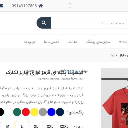
09149107808
لات
سایزبندی پوشاک
مقالات
تماس با ما
درباره ما
چارلز لکلرک
برند :
فراری ferrari
تیشرت پنبه ای قرمز فراری چارلز لکلرک
موجود
شناسه محصول:
#25523
Ferrari Charles Leclerc formula1
تیشرت پنبه ای قرمز فراری چارلز لکلرک با طراحی الهام‌گرف
فرمول یک، پارچه تنفس‌پذیر و چاپ بزرگ جلوی لباس، بر
روزمره و اسپرت خانم ها و آقایان انتخابی جذاب در تمام فص
رنگ‌بندی :
M
L
XL
XXL
XXXL
سایز :