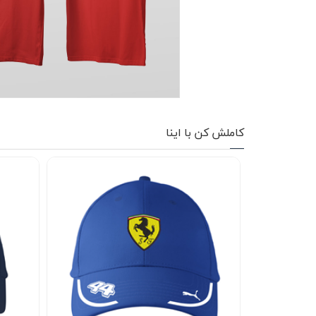
کاپشن زمستانی
تیشرت آستین بلند
شلوار اسلش
پافر
کاملش کن با اینا
شلوارک
کفش
دورس
کوله و کیف
هودی
سویشرت زیپدار