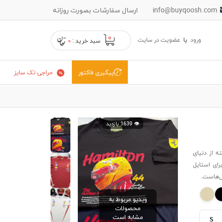
info@buyqoosh.com
ارسال سفارشات بصورت روزانه
۰
ورود
یا
عضویت در سایت
سبد خرید :
۰
حراجی تک سایز
پیگیری فاکتور
👁️ 1639 بازدید
ته از دنیای
ای استایل
ل‌هاست.
ویدیو مربوط به
محصولات
مشابه است
S