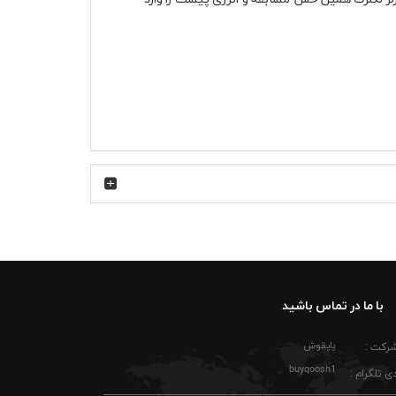
فاده روزانه، پیاده‌روی، دورهمی یا حتی تماشای
ام حرکت احساس محدودیت ایجاد نکند. چاپ جلوی
با ما در تماس باشید
ند. رنگ قرمز فراری در استایل خیابانی خیلی زود
بایقوش
شرکت :
رت پنبه ای قرمز فراری چارلز لکلرک را زیر کاپشن
buyqoosh1
ه، سفر و جمع‌های دوستانه کاملاً کاربردی است و
ی تلگرام :