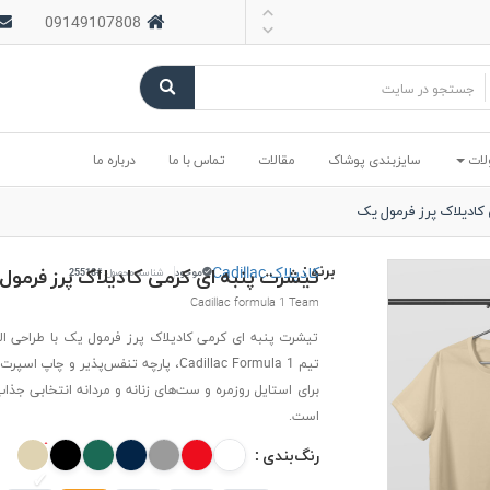
09149107808
لات
سایزبندی پوشاک
مقالات
تماس با ما
درباره ما
کادیلاک پرز فرمول یک
برند :
کادیلاک Cadillac
تیشرت پنبه ای کرمی کادیلاک پرز فرمول
موجود
شناسه محصول:
#25518
Cadillac formula 1 Team
تیشرت پنبه ای کرمی کادیلاک پرز فرمول یک با طراحی الها
تیم Cadillac Formula 1، پارچه تنفس‌پذیر و چاپ
برای استایل روزمره و ست‌های زنانه و مردانه انتخابی جذا
است.
رنگ‌بندی :