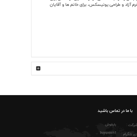
رم آزاد و طراحی یونیسکس، برای خانم ها و آقایان
 اما ورود نام Cadillac به فضای Formula 1 باعث شد نسل جدیدی از طرفداران موتوراسپرت هم به این برند توجه کنند.
پوشاک هواداری تیم‌های پیت و گاراژهای حرفه‌ای
لشان کمی حال و هوای مسابقات سرعت و خودروهای
با ما در تماس باشید
ر پاییز هم زیر کاپشن چرم، بامبر یا هودی مشکی
بایقوش
شرکت :
کشد. این موضوع مخصوصاً برای کسانی که ساعت‌های
buyqoosh1
ی تلگرام :