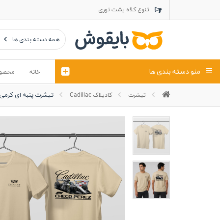
تنوع کلاه پشت توری
تنوع کلاه کتان
تنوع تراول ماک
همه دسته بندی ها
منو دسته بندی ها
خانه
محصو
تیشرت پنبه ای کرمی 
تیشرت
کادیلاک Cadillac
تیشرت
کلاه
پولوشرت
تیشِرت اور
پولوشرت آستین بلند
کاپشن بهاری (ژاکت)