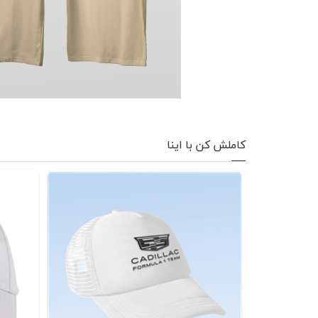
کاپشن زمستانی
تیشرت آستین بلند
شلوار اسلش
پافر
شلوارک
کاملش کن با اینا
کفش
دورس
کوله و کیف
هودی
سویشرت زیپدار