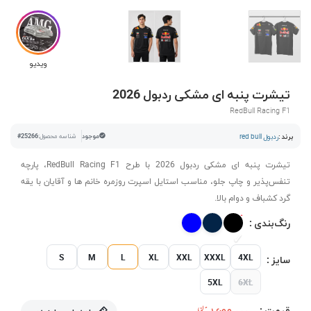
ویدیو
تیشرت پنبه ای مشکی ردبول 2026
RedBull Racing F1
برند :
ردبول red bull
موجود
شناسه محصول:
#25266
تیشرت پنبه ای مشکی ردبول 2026 با طرح RedBull Racing F1، پارچه
تنفس‌پذیر و چاپ جلو، مناسب استایل اسپرت روزمره خانم ها و آقایان با یقه
گرد کشباف و دوام بالا.
رنگ‌بندی :
S
M
L
XL
XXL
XXXL
4XL
سایز :
5XL
6XL
قیمت :