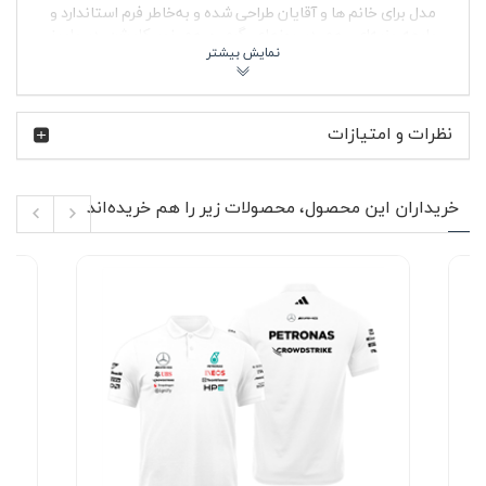
مدل برای خانم ها و آقایان طراحی شده و به‌خاطر فرم استاندارد و
پارچه پنبه‌ای، هم در روزهای گرم و هم زیر کاپشن در پاییز
کاربردی است.
تیم Red Bull Racing از سال 2005 وارد رقابت‌های فرمول یک
شد و خیلی زود با رانندگان مطرح و مهندسی پیشرفته‌اش به
نظرات و امتیازات
یکی از قدرت‌های اصلی این مسابقات تبدیل شد. طرفداران این
تیم معمولاً عاشق سرعت، جسارت و طراحی‌های متفاوت
هستند. پوشیدن تیشرت پنبه ای مشکی ردبول 2026 برای
چنین افرادی فقط انتخاب یک لباس نیست؛ بلکه نوعی
خریداران این محصول، محصولات زیر را هم خریده‌اند
هم‌مسیر شدن با فرهنگ موتوراسپرت و انرژی مسابقه است.
ویژگی‌های محصول 🔥
جنس 100٪ پنبه‌ای نرم و تنفس‌پذیر
چاپ باکیفیت RedBull Racing F1 روی جلوی تیشرت
آستین کوتاه مناسب استفاده روزمره و چهارفصل
یقه گرد کشباف مقاوم در برابر افتادگی
بدون پرزدهی و بدون آب‌رفت در صورت شستشوی
صحیح
دوخت تمیز و فرم مناسب برای استایل زنانه و مردانه
پارچه پنبه‌ای این تیشرت آستین کوتاه باعث گردش بهتر هوا
روی پوست می‌شود و برای استفاده طولانی‌مدت آزاردهنده