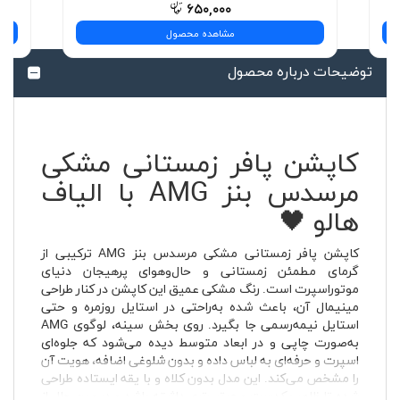
۶۵۰,۰۰۰
مشاهده محصول
توضیحات درباره محصول
کاپشن پافر زمستانی مشکی
مرسدس بنز AMG با الیاف
هالو 🖤
کاپشن پافر زمستانی مشکی مرسدس بنز AMG ترکیبی از
گرمای مطمئن زمستانی و حال‌وهوای پرهیجان دنیای
موتوراسپرت است. رنگ مشکی عمیق این کاپشن در کنار طراحی
مینیمال آن، باعث شده به‌راحتی در استایل روزمره و حتی
استایل نیمه‌رسمی جا بگیرد. روی بخش سینه، لوگوی AMG
به‌صورت چاپی و در ابعاد متوسط دیده می‌شود که جلوه‌ای
اسپرت و حرفه‌ای به لباس داده و بدون شلوغی اضافه، هویت آن
را مشخص می‌کند. این مدل بدون کلاه و با یقه ایستاده طراحی
شده تا ظاهر یکدست و مرتب‌تری داشته باشد و در عین حال از