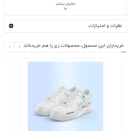
گردن در برابر باد محافظت کند.
AMG نام بخش تیونینگ و خودروهای پرفورمنس مرسدس بنز
است؛ جایی که تمرکز روی قدرت، سرعت و دقت مهندسی قرار
نظرات و امتیازات
دارد. علاقه‌مندان به خودروهای Mercedes-AMG معمولاً به
دنبال آیتم‌هایی هستند که این روحیه تهاجمی و دقیق را در
استایل شخصی‌شان هم نشان دهد. کاپشن پافر زمستانی
مشکی مرسدس بنز AMG دقیقاً برای همین سلیقه طراحی شده؛
خریداران این محصول، محصولات زیر را هم خریده‌اند
ساده، تیره، قدرتمند و بی‌حاشیه.
ویژگی‌های محصول ⚙️
جنس: الیاف هالو سبک و گرم با حفظ فرم پافر
طراحی یقه ایستاده برای محافظت بهتر در برابر باد
بدون کلاه برای ظاهر مینیمال و شهری
ضد باد و مقاوم در برابر رطوبت‌های سطحی
دارای دو جیب بیرونی کاربردی و یک جیب داخلی
زیپ استخوانی مقاوم و روان در قسمت جلو
چاپ لوگوی AMG روی سینه با وضوح بالا
الیاف هالو به‌کاررفته در این کاپشن باعث می‌شود گرما به‌خوبی
حفظ شود، در حالی که وزن لباس سنگین و دست‌وپاگیر نیست.
پف یکنواخت در سراسر بدنه، فرم منظم‌تری ایجاد کرده و هنگام