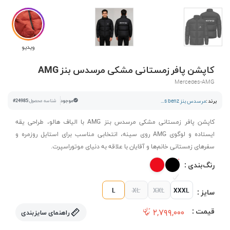
ویدیو
کاپشن پافر زمستانی مشکی مرسدس بنز AMG
Mercedes-AMG
برند :
مرسدس بنز mercedes benz
موجود
شناسه محصول:
#24985
کاپشن پافر زمستانی مشکی مرسدس بنز AMG با الیاف هالو، طراحی یقه
ایستاده و لوگوی AMG روی سینه، انتخابی مناسب برای استایل روزمره و
سفرهای زمستانی خانم‌ها و آقایان با علاقه به دنیای موتوراسپرت.
رنگ‌بندی :
L
XL
XXL
XXXL
سایز :
قیمت :
۲,۷۹۹,۰۰۰
راهنمای سایزبندی