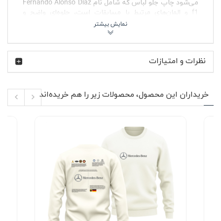
می‌شود چاپ جلو لباس که شامل نام Fernando Alonso Díaz
f1 و المان‌های مرتبط با مسابقات است، جلوه‌ای واضح و
چشمگیر داشته باشد. پارچه پنبه‌ای تنفس‌پذیر در کنار برش
استاندارد، آن را به انتخابی کاربردی برای خانم ها و آقایان تبدیل
کرده است؛ لباسی که هم در روزهای گرم راحت است و هم در
لایه‌پوشی پاییز و زمستان زیر کاپشن یا هودی عالی دیده
نظرات و امتیازات
می‌شود.
ویژگی‌های محصول ⚙️
خریداران این محصول، محصولات زیر را هم خریده‌اند
جنس پنبه ای نرم و تنفس پذیر مناسب استفاده
طولانی‌مدت
آستین کوتاه با دوخت تمیز و فرم استاندارد
یقه گرد کشباف مقاوم در برابر تغییر شکل
چاپ جلو با طرح مرتبط با Fernando Alonso Díaz f1
بدون پرزدهی و بدون آب رفت در صورت شستشوی
صحیح
مناسب استایل زنانه و مردانه
قابل استفاده در استایل روزمره و استایل نیمه‌رسمی
اسپرت
فرناندو آلونسو یکی از پرافتخارترین رانندگان تاریخ فرمول یک
است؛ قهرمانی که با روحیه جنگندگی و تمرکز بالا شناخته