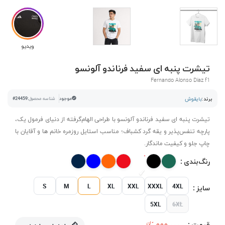
ویدیو
تیشرت پنبه ای سفید فرناندو آلونسو
Fernando Alonso Díaz f1
برند :
بایقوش
موجود
شناسه محصول:
#24459
تیشرت پنبه ای سفید فرناندو آلونسو با طراحی الهام‌گرفته از دنیای فرمول یک،
پارچه تنفس‌پذیر و یقه گرد کشباف؛ مناسب استایل روزمره خانم ها و آقایان با
چاپ جلو و کیفیت ماندگار.
رنگ‌بندی :
S
M
L
XL
XXL
XXXL
4XL
سایز :
5XL
6XL
قیمت :