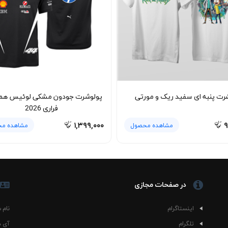
هوندا CBR به‌خاطر فرم آزاد و طراحی یونی‌سکس، مناسب استفاده مشترک خانم ها و آقایان است. 
 را منتقل کند و این مدل دقیقاً همان حال‌وهوا را دارد؛ بدون اینکه طراحی آن 
برای حفظ کیفیت چاپ و فرم پارچه، شستشوی تیشرت پنبه ای صدری هوندا CBR با آب 
اده از شوینده ملایم و خشک کردن در سایه به حفظ رنگ مشکی و وضوح چاپ ک
رت پنبه ای سفید ریک و مورتی
پولوشرت جودون مشکی لوئیس هم
 نمی‌دهد؛ بنابراین ظاهر تیشرت حتی بعد از استفاده مداوم همچنان مرتب و تمی
فراری 2026
۱,۳۹۹,۰۰۰
۹
مشاهده محصول
مشاهده م
در صفحات مجازی
اینستاگرام
نام 
تلگرام
آی د