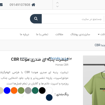
09149107808
لات
سایزبندی پوشاک
مقالات
تماس با ما
درباره ما
CBR
برند :
هوندا honda
تیشرت پنبه ای صدری هوندا CBR
موجود
شناسه محصول:
#24419
Honda CBR
تیشرت پنبه ای صدری هوندا CBR با طراحی 
موتوراسپرت، پارچه تنفس‌پذیر و چاپ جلو، انتخابی جذاب ب
روزمره و اسپرت خانم ها و آقایان در تمام فصل‌ها است.
رنگ‌بندی :