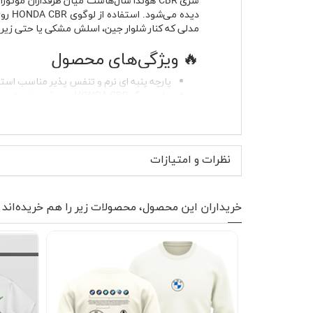
دیده
مدلی که کنار شلوار جین، اسلش مشکی یا حتی زیر 
🔥 ویژگی‌های محصول
پارچه پنبه ای نرم و تنفس پذیر مناسب استف
چاپ بزرگ HONDA CBR روی قسمت جلویی تیشرت
آستین کوتاه مناسب استایل روزمره و اسپر
یقه گرد کشباف با فرم راحت روی گردن
بدون پرز و مناسب استفاده مداوم
دوخت سبک و راحت برای خانم ها و آقایان
نظرات و امتیازات
بدون آب رفت در شستشوی صحیح با آب س
رنگ مشکی کاربردی و قابل ست شدن با انواع ا
پارچه پنبه ای این تیشرت باعث می‌شود هوا به‌خو
خریداران این محصول، محصولات زیر را هم خریده‌اند
منتقل می‌کند. این مدل در استایل روزمره به‌راحتی
لباس آزاردهنده نیست.
🧥 موارد استفاده و استایل پ
تیشرت پنبه ای صدری
شلوار جین آبی، شلوار کارگو، کتانی سفید یا کفش 