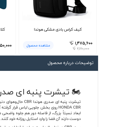
لیوان و ماگ
لباس کار
کلاه بافت
کیف کراس بادی مشکی هوندا
کلا
دستکش
۱,۴۷۵,۶۰۰
۵۰,۰۰۰
مشاهده محصول
۲,۱۷۰,۰۰۰
گردنی کلاه شو
توضیحات درباره محصول
🏍️ تیشرت پنبه ای صدری هوندا CBR با پارچه پ
تیشرت پنبه ای صد
HONDA CBR روی بخش جلویی لباس قرار گ
ابعاد نسبتاً بزرگ، از فاصله دور هم جلوه واضح
دوست دارند آن فضا را وارد استایل روزانه خود کنند.
سری CBR هوندا سال‌هاست میان طرفداران