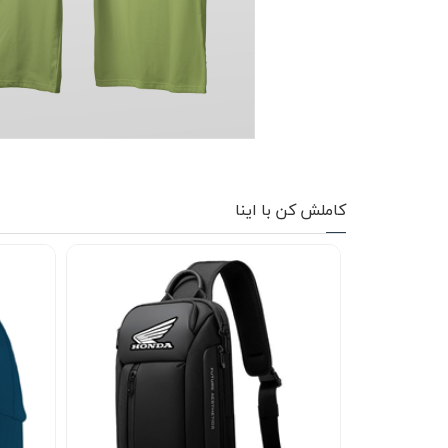
کاپشن زمستانی
تیشرت آستین بلند
شلوار اسلش
پافر
شلوارک
کاملش کن با اینا
کفش
دورس
کوله و کیف
هودی
سویشرت زیپدار