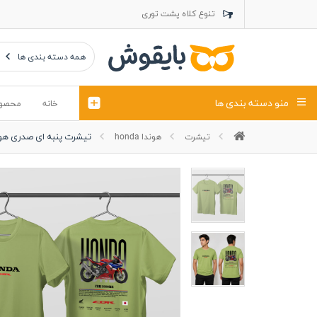
تنوع کلاه پشت توری
تنوع کلاه کتان
تنوع تراول ماک
همه دسته بندی ها
منو دسته بندی ها
خانه
محصو
تیشرت پنبه ای صدری هوندا 
تیشرت
هوندا honda
تیشرت
کلاه
پولوشرت
تیشِرت اور
پولوشرت آستین بلند
کاپشن بهاری (ژاکت)