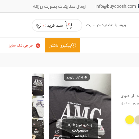
info@buyqoosh.com
ارسال سفارشات بصورت روزانه
۰
ورود
یا
عضویت در سایت
سبد خرید :
۰
حراجی تک سایز
پیگیری فاکتور
👁️ 5614 بازدید
الهام‌گرفته از دنیای
رای استایل
ویدیو مربوط به
محصولات
مشابه است