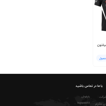
کاپشن چرمی یا سویشرت جلو باز ظاهر جذابی پیدا می‌کند. طراحی چاپ جلو به‌گونه‌ای است که حتی وقتی بخشی از لباس زیر کاپشن قرار بگیرد، همچنان لوگوی HONDA CBR دیده
کسانی که به موتورهای اسپرت ژاپنی علاقه دارند معمولاً به
شلوغ یا اغراق‌شده باشد.
سرد توصیه می‌شود. بهتر است لباس هنگام شستشو پشت‌ورو شود تا چاپ جلویی کمتر در
مک می‌کند. پارچه این مدل در صورت رعایت نکات
یلتون
ز خواهد بود.
حصول
با ما در تماس باشید
بایقوش
شرکت :
buyqoosh1
ی تلگرام :