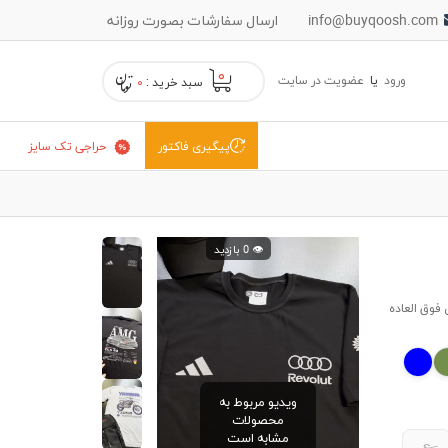
info@buyqoosh.com
ارسال سفارشات بصورت روزانه
۰
ورود
یا
عضویت در سایت
سبد خرید :
۰
حراجی تک سایز
پیگیری فاکتور
👁️ 0 بازدید
فوق العاده
ویدیو مربوط به
محصولات
مشابه است
S