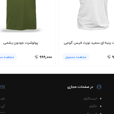
 پنبه ای سفید نورث فیس گوجی
پولوشرت جودون یشمی
۹۹۹,۰۰۰
۹
مشاهده محصول
مشاهده م
در صفحات مجازی
اینستاگرام
نام 
تلگرام
آی د
فیسبوک