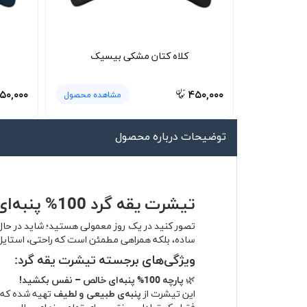
لیوان و ماگ
لباس کار
کلاه کتان مشکی بیسیک
کلاه بافت
دستکش
۵۰,۰۰۰
۴۵۰,۰۰۰
مشاهده محصول
گردنی کلاه شو
توضیحات درباره محصول
تیشرت یقه گرد 100% پنبه‌ای – راحتی بی‌نقص، استایل بی‌دغدغه
تصور کنید در یک روز معمولی هستید؛ شاید در حال 
ساده، بلکه همراهی مطمئن است که راحتی، استایل و 
ویژگی‌های برجسته تیشرت یقه گرد:
🌿
پارچه 100% پنبه‌ای خالص – نفس بکشید!
این تیشرت از
پنبه‌ی طبیعی و لطیف
تهیه شده که پ
فقط یک تعادل بی‌نقص برای تمام روزهای سال.