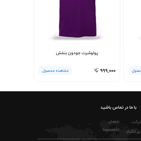
پولوشرت جودون بنفش
۹۹۹,۰۰۰
حصول
مشاهده محصول
با ما در تماس باشید
بایقوش
شرکت :
buyqoosh1
ی تلگرام :