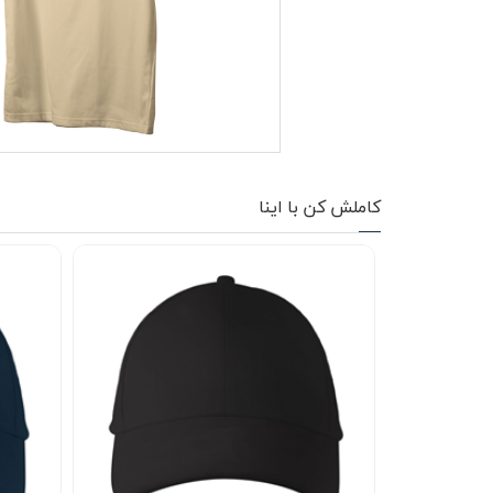
کاپشن زمستانی
تیشرت آستین بلند
شلوار اسلش
پافر
کاملش کن با اینا
شلوارک
کفش
دورس
کوله و کیف
هودی
سویشرت زیپدار