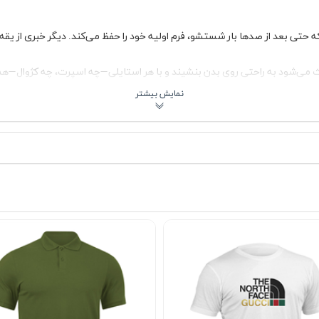
حتی بعد از صدها بار شستشو، فرم اولیه خود را حفظ می‌کند. دیگر خبری از یق
می‌شود به راحتی روی بدن بنشیند و با هر استایلی—چه اسپرت، چه کژوال—ه
د. چه طرفدار رنگ‌های کلاسیک باشید، چه دنبال تنالیته‌های خاص، این تیشرت 
 از تغییر رنگ یا سایز، همیشه مثل روز اول تازه می‌ماند.
 آینه، لبخندی از راحتی و رضایت روی لب‌های شما بنشاند. این فقط یک تیشر