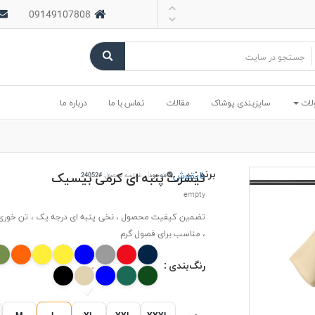
09149107808
لات
سایزبندی پوشاک
مقالات
تماس با ما
درباره ما
برند :
بایقوش
تیشرت پنبه ای کرمی بیسیک
موجود
شناسه محصول:
#24052
empty
تضمین کیفیت محصول ، نخی پنبه ای درجه یک ، تن خوری 
، مناسب برای فصول گرم
رنگ‌بندی :
M
L
XL
XXL
XXXL