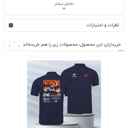
بی کینگ یکی از متفاوت‌ترین موتورهای سوزوکی بود؛ مدلی
عضلانی و قدرتمند که به‌خاطر طراحی خاص و انجین پرتوانش
میان طرفداران موتوراسپرت شناخته می‌شود. حالا نام suzuki
نظرات و امتیازات
B-KING روی این پولوشرت، برای علاقه‌مندان یادآور همان
جسارت و قدرت است. در تصویر محصول، طراحی لباس مینیمال
و بدون چاپ شلوغ دیده می‌شود و تمرکز اصلی روی رنگ یشمی
خاص و فرم کلاسیک پولوشرت قرار دارد.
خریداران این محصول، محصولات زیر را هم خریده‌اند
ویژگی‌های محصول 🔍
جنس پارچه جودون با بافت مقاوم و گردش هوای
مناسب
آستین کوتاه مناسب فصل‌های گرم و استفاده روزمره
یقه کلاسیک با دو دکمه برای تنظیم فرم یقه
بدون پرزدهی در استفاده مداوم
بدون آب‌رفت در صورت شستشو با آب سرد
دوام بالا و حفظ فرم پس از شستشو
رنگ یشمی خاص قابل ست با آیتم‌های تیره و خنثی
پارچه جودون به‌دلیل بافت لانه‌زنبوری خود، ایستایی بهتری
نسبت به تیشرت‌های ساده دارد و روی تن خوش‌فرم‌تر دیده
می‌شود. همین ویژگی باعث شده پولوشرت جودون یشمی