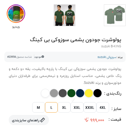
ویدیو
پولوشرت جودون یشمی سوزوکی بی کینگ
suzuki B-KING
برند :
سوزوکی suzuki
موجود
شناسه محصول:
#23956
پولوشرت جودون یشمی سوزوکی بی کینگ با پارچه باکیفیت، یقه دو دکمه و
رنگ خاص یشمی، مناسب استایل روزمره و نیمه‌رسمی برای طرفداران دنیای
موتورسواری و برند Suzuki.
رنگ‌بندی :
M
L
XL
XXL
XXXL
4XL
سایز :
قیمت :
۹۹۹,۰۰۰
راهنمای سایزبندی