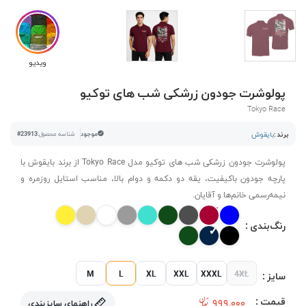
ویدیو
پولوشرت جودون زرشکی شب های توکیو
Tokyo Race
برند :
بایقوش
موجود
شناسه محصول:
#23913
پولوشرت جودون زرشکی شب های توکیو مدل Tokyo Race از برند بایقوش با
پارچه جودون باکیفیت، یقه دو دکمه و دوام بالا، مناسب استایل روزمره و
نیمه‌رسمی خانم‌ها و آقایان.
رنگ‌بندی :
M
L
XL
XXL
XXXL
4XL
سایز :
قیمت :
۹۹۹,۰۰۰
راهنمای سایزبندی