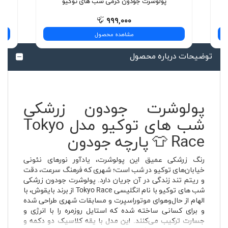
پولوشرت جودون کرمی شب های توکیو
۹۹۹,۰۰۰
مشاهده محصول
توضیحات درباره محصول
پولوشرت جودون زرشکی
شب های توکیو مدل Tokyo
Race 👕 پارچه جودون
رنگ زرشکی عمیق این پولوشرت، یادآور نورهای نئونی
خیابان‌های توکیو در شب است؛ شهری که فرهنگ سرعت، دقت
و ریتم تند زندگی در آن جریان دارد. پولوشرت جودون زرشکی
شب های توکیو با نام انگلیسی Tokyo Race از برند بایقوش، با
الهام از حال‌وهوای موتوراسپرت و مسابقات شهری طراحی شده
و برای کسانی ساخته شده که استایل روزمره را با انرژی و
جسارت ترکیب می‌کنند. این مدل با یقه کلاسیک دو دکمه و