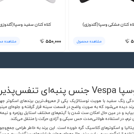
اه کتان مشکی وسپا(گلدوزی)
کلاه کتان سفید وسپا(گلدوزی
۵۵۰,۰۰۰
۵
مشاهده محصول
مشاهده م
س‌پذیر 🛵
فید وسپا Vespa ترکیبی از سادگی رنگ سفید با هویت نوستالژیک یکی از معروف‌ترین برند
ین برند دیده می‌شود که به صورت واضح در قسمت سینه قرار گرفته و جلوه‌ای مین
د و در عین حال امکان ست شدن با آیتم‌های مختلف استایل روزمره و نیمه‌رسم
ای نرم، در استفاده طولانی‌مدت حس سبکی و آزادی حرکت را منتقل می‌کند.
دهه ۱۹۴۰ با فرهنگ شهری ایتالیا و اسکوترهای کلاسیک گره خورده است. این برند به خاطر طرا
 تیشرت پنبه ای سفید وسپا Vespa با استفاده از لوگوی رسمی این برند، حال‌وهوای همان خیابان‌های س