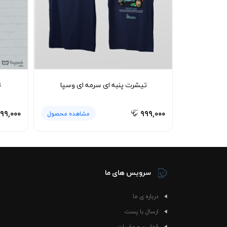
اگر به فرهنگ موتورسواری شهری علاقه دارید یا 
عینک آفتابی کلاسیک یا کلاه کپ ساده، حال‌وهوای 
نحوه شستشو و نگهداری 🧼
کرده و سپس داخل ماشین لباسشویی قرار دهید تا چا
رعایت این نکات، پارچه بدون آب‌رفت باقی می‌مان
تیشرت پنبه ای سرمه ای وسپا
ت
روزمره خود نشان دهند.
۹۹,۰۰۰
۹۹۹,۰۰۰
مشاهده محصول
سرویس های ما
درباره ی ما
ارسال با پست
قوانین و مقررات