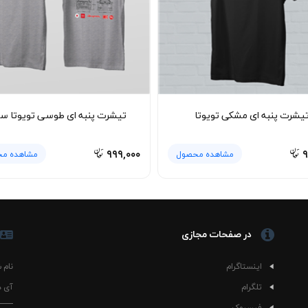
خاطره‌ای از اسکوترهای کلاسیک دارید، این تیشرت می‌تواند بخشی از استایل 
اسپرت‌تری ایجاد می‌کند. از طرفی به دلیل طراحی ساده، می‌توان آن را در است
برای حفظ کیفیت پارچه و چاپ، پیشنهاد می‌شود تیشرت پنبه ای سفید وسپا Vespa ر
پ جلویی کمتر در معرض سایش باشد. از خشک‌کن با حرارت بالا استفاده نکنید 
د و سفیدی آن برای مدت طولانی حفظ خواهد شد.
یشرت پنبه ای مشکی تویوتا
تیشرت پنبه ای طوسی تویوتا سو
۹۹۹,۰۰۰
۹
مشاهده محصول
مشاهده م
در صفحات مجازی
اینستاگرام
نام 
تلگرام
آی د
فیسبوک