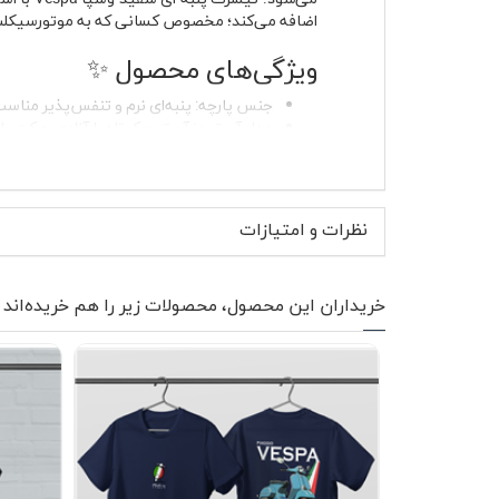
اضافه می‌کند؛ مخصوص کسانی که به موتورسیکلت‌
ویژگی‌های محصول ✨
جنس پارچه: پنبه‌ای نرم و تنفس‌پذیر مناسب
مدل آستین: آستین کوتاه با آزادی حرکت بال
نوع یقه: یقه گرد کشباف با فرم‌گیری مناس
چاپ جلو: لوگوی Vespa روی سینه با چاپ باکیفیت و بادوام
بدون پرزدهی و بدون آب‌رفت در صورت 
مناسب استایل زنانه و مردانه و استفاده م
نظرات و امتیازات
رنگ سفید خنثی و قابل ست با انواع آیتم‌ه
پارچه لطیف است و روی پوست احساس زبری ایجاد 
خریداران این محصول، محصولات زیر را هم خریده‌اند
به‌صورت صاف و یکدست اجرا شده و در برابر شستشو
موارد استفاده و استایل پیشن
رنگ سفید این تیشرت باعث می‌شود به‌راحتی با
خاصی پیدا می‌کند؛ چون لوگوی روی سینه از زیر 
شهری یا حتی سفرهای کوتاه بسیار کاربردی است.