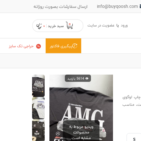
info@buyqoosh.com
ارسال سفارشات بصورت روزانه
۰
ورود
یا
عضویت در سایت
سبد خرید :
۰
حراجی تک سایز
پیگیری فاکتور
👁️ 5614 بازدید
 مینیمال و چاپ لوگوی
فت، مناسب
ویدیو مربوط به
محصولات
مشابه است
S