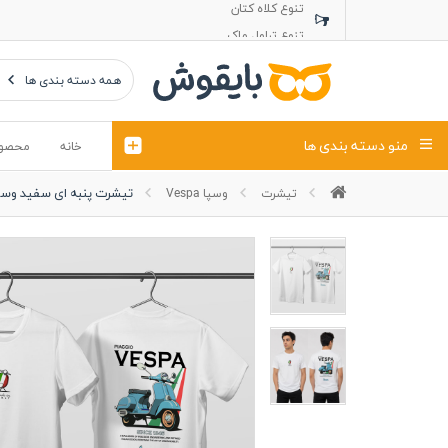
تنوع تراول ماک
تنوع کلاه پشت توری
تنوع کلاه کتان
همه دسته بندی ها
منو دسته بندی ها
خانه
محصو
تیشرت پنبه ای سفید وسپ
تیشرت
وسپا Vespa
تیشرت
کلاه
پولوشرت
تیشِرت اور
پولوشرت آستین بلند
کاپشن بهاری (ژاکت)