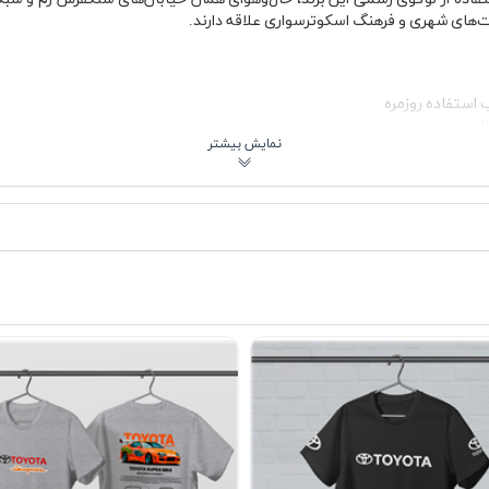
های شهری و فرهنگ اسکوترسواری علاقه دارند.
 استفاده روزمره
ا
ب روی گردن
شستشوی صحیح
شترک
ای کمد لباس
پارچه پنبه‌ای استفاده‌شده در تیشرت پنبه ای سفید وسپا Vespa باعث گردش مناسب هوا می‌شود و
نمی‌کند. یقه گرد کشباف نیز فرم خود را بعد از شستشو حفظ می‌کند و به
ی اصولی مقاومت خوبی دارد، بدون اینکه ترک بخورد یا پوسته شود.
هادی 👕
 شلوار جین آبی روشن یا تیره، شلوار مشکی اسلیم، شلوارک تابستانی یا ح
لباس رویی هم دیده می‌شود و هویت طرح را حفظ می‌کند. این مدل برای محیط‌