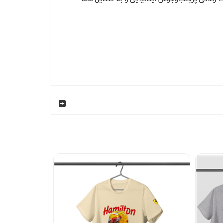
 در روزهای گرم سال از ایجاد حس گرما و تعریق زیاد جلوگیری می‌کند. بافت
‌راحتی کش نمی‌آید. چاپ لوگوی وسپا روی سینه
تی اسلش طوسی ست شود. برای یک استایل اسپرت
شهری می‌توانید آن را با کتانی سفید یا مشکی و یک ساعت مینیمال ترکیب کنید. در فصل‌های خنک‌تر، تیشرت پنبه ای سفید وسپا Vespa زیر یک کاپشن جین یا بمبر تیره جلوه
های غیررسمی کاری، دورهمی دوستانه، پیاده‌روی