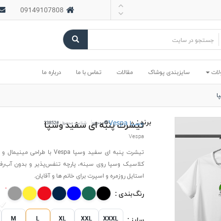
09149107808
لات
سایزبندی پوشاک
مقالات
تماس با ما
درباره ما
ا
برند :
وسپا Vespa
تیشرت پنبه ای سفید وسپا
موجود
شناسه محصول:
#23852
Vespa
تیشرت پنبه ای سفید وسپا Vespa با طراحی
کلاسیک وسپا روی سینه، پارچه تنفس‌پذیر و بدون آب‌ر
استایل روزمره و اسپرت برای خانم ها و آقایان.
رنگ‌بندی :
M
L
XL
XXL
XXXL
سایز :