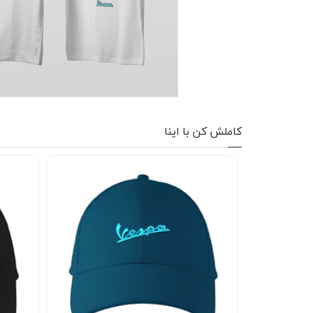
کاپشن زمستانی
تیشرت آستین بلند
شلوار اسلش
پافر
کاملش کن با اینا
شلوارک
کفش
دورس
کوله و کیف
هودی
سویشرت زیپدار