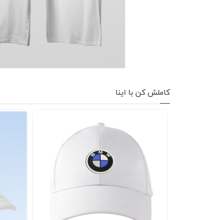
کاپشن زمستانی
تیشرت آستین بلند
شلوار اسلش
پافر
کاملش کن با اینا
شلوارک
کفش
دورس
کوله و کیف
هودی
سویشرت زیپدار