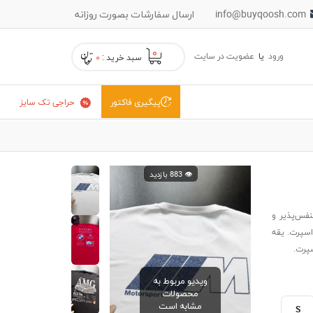
info@buyqoosh.com
ارسال سفارشات بصورت روزانه
۰
ورود
یا
عضویت در سایت
سبد خرید :
۰
حراجی تک سایز
پیگیری فاکتور
👁️ 883 بازدید
 طراحی MPower، پارچه تنفس‌پذیر و
اسپرت. یقه
سپرت.
ویدیو مربوط به
محصولات
مشابه است
S