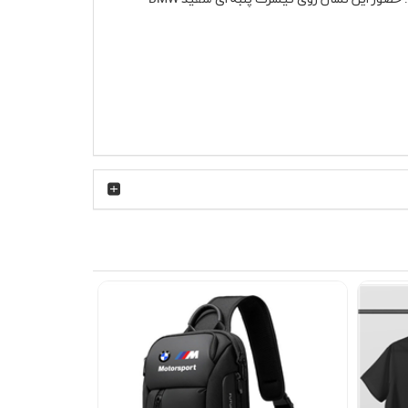
براین در فعالیت روزانه، پیاده‌روی یا حتی رانندگی طولانی احساس
د را حفظ می‌کند. چاپ روی قسمت جلویی سینه قرار
برای استایل اسپرت و هم برای ترکیب با آیتم‌های
ستایل نیمه‌رسمی علاقه دارید، ترکیب آن با کت جین یا کت
ویشرت جلوه فوق‌العاده‌ای دارد، چون رنگ سفید
ن خودروهای BMW، پوشیدن مدل BMW MPower در دورهمی‌های دوستانه، نمایشگاه‌های خودرو یا حتی قرارهای غیررسمی،