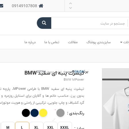
09149107808
لات
سایزبندی پوشاک
مقالات
تماس با ما
درباره ما
برند :
BMW
تیشرت پنبه ای سفید BMW
موجود
شناسه محصول:
#23776
BMW MPower
تیشرت پنبه ای سفید BMW با
بدون پرز، مناسب خانم ها و آقایان برای استایل روزمره و 
گرد کشباف و چاپ جلویی، ترکیبی از راحتی و هویت موتورا
رنگ‌بندی :
M
L
XL
XXL
XXXL
سایز :