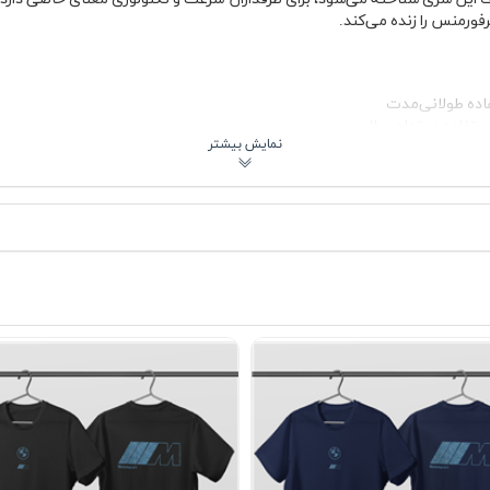
ورمنس را زنده می‌کند.
اده طولانی‌مدت
تفاده در تمام سال
برابر تغییر شکل
شستشوی صحیح
ان
استایل روزمره
پارچه در تیشرت پنبه ای سفید BMW به‌گونه‌ای است که هوا به‌راحتی در بافت آن جریان پیدا می‌کند؛ بنا
اوه بر لطافت، ایستایی خوبی روی بدن دارد و پس از شستشو با آب سرد فرم خو
ده می‌شود اما ظاهر لباس را شلوغ نمی‌کند. این تعادل در طراحی باعث شده هم 
هادی 🚗
ا می‌توانید با شلوار جین آبی یا مشکی برای یک استایل روزمره کلاسیک ست کنید. اگر به ا
خنک‌تر سال هم این تیشرت سفید به‌عنوان لایه زیرین زیر کاپشن چرمی یا س
به‌راحتی با اغلب رنگ‌ها هماهنگ می‌شود. برای طرفدارا
اد می‌کند.