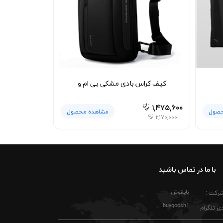
 بشویید تا سطح چاپ کمتر در معرض سایش قرار
ود. رعایت این نکات ساده کمک می‌کند تیشرت پنبه
کیف کراس بادی مشکی بی ام و
۱,۴۷۵,۶۰۰
حصول
مشاهده محصول
۲,۱۷۰,۰۰۰
با ما در تماس باشید
بایقوش
شرکت :
buyqoosh1
ی تلگرام :