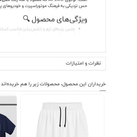
حس نزدیکی به فرهنگ موتوراسپرت و خودروهای پرف
ویژگی‌های محصول 🔍
جنس پنبه‌ای نرم و تنفس‌پذیر مناسب استف
آستین کوتاه مناسب فصل‌های گرم و قابل اس
یقه گرد کشباف با فرم استاندارد و مقاوم در 
چاپ جلویی BMW MPower روی سینه با وضوح بالا
بدون پرزدهی و بدون آب‌رفت در صورت 
مناسب استفاده مشترک برای خانم ها و آقای
نظرات و امتیازات
دوخت منظم و فرم آزاد برای راحتی بیشتر در 
کیفیت 
گرمای آزاردهنده نخواهید داشت. پارچه پنبه‌ای عل
خریداران این محصول، محصولات زیر را هم خریده‌اند
گرفته و اندازه آن به‌گونه‌ای است که به‌خوبی دی
ساده‌تر مناسب باشد.
موارد استفاده و استایل پیشن
تیشرت پنبه ای سفید BMW ر
تک اسپرت جلوه جذابی ایجاد می‌کند. در روزهای 
حال‌وهوای مشترکی با دیگر علاقه‌مندان این برند ایج