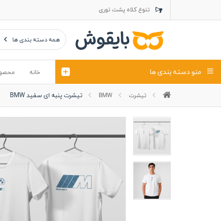
تنوع کلاه پشت توری
تنوع کلاه کتان
تنوع تراول ماک
همه دسته بندی ها
منو دسته بندی ها
خانه
محصو
تیشرت پنبه ای سفید BMW
تیشرت
BMW
تیشرت
کلاه
پولوشرت
تیشِرت اور
پولوشرت آستین بلند
کاپشن بهاری (ژاکت)