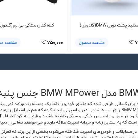
ید پشت توری BMW(گلدوزی)
کلاه کتان مشکی بی‌ام‌و(گلدوزی
۷۵۰,۰۰۰
۷
مشاهده محصول
مشاهده م
تیشرت پنبه ای سفید BMW با نام BMW MPower برای کسانی طراحی شده که دنیای خودرو را فقط یک وسیله رف
رنگ سفید این تیشرت در کنار چاپ جلویی BMW MPower روی سینه، ظاهر تمیز و اسپرتی ایجاد کرده ک
ی‌شود در طول روز احساس خنکی و سبکی داشته باشید و فرم یقه گرد کشباف آ
برند BMW سال‌هاست با سری M و نشان MPower در مسابقات و خودروهای اسپرت شناخته می‌شود؛ بخشی از این 