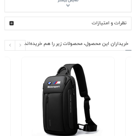
کاملاً کاربردی بماند.
برند BMW سال‌هاست در دنیای خودرو و مسابقات
موتوراسپرت شناخته می‌شود و سری Motorsport این برند به
نظرات و امتیازات
خودروهای مسابقه‌ای، سرعت، کنترل و دقت مهندسی اشاره
دارد. همین هویت اسپرت در طراحی تراول ماگ رنگ سفید مدل
BMW Motorsport هم دیده می‌شود؛ محصولی که برای افرادی
ساخته شده که حتی در انتخاب لیوان و ماگ روزانه‌شان هم به
خریداران این محصول، محصولات زیر را هم خریده‌اند
جزئیات طراحی اهمیت می‌دهند.
🔥 ویژگی‌های محصول
بدنه استیل دوجداره مقاوم با حفظ دمای نوشیدنی گرم
و سرد
رنگ سفید براق با چاپ لوگوی BMW و نوشته
Motorsport در قسمت جلو
دماسنج دیجیتال روی درب برای نمایش دمای نوشیدنی
دارای فیلتر چای داخلی برای استفاده روزمره و سفر
مناسب برای قهوه، چای، دمنوش، آب سرد و نوشیدنی
یخ
طراحی باریک و قابل حمل مناسب خودرو، کمپینگ و
محل کار
درب پیچی مقاوم در برابر نشت مایعات