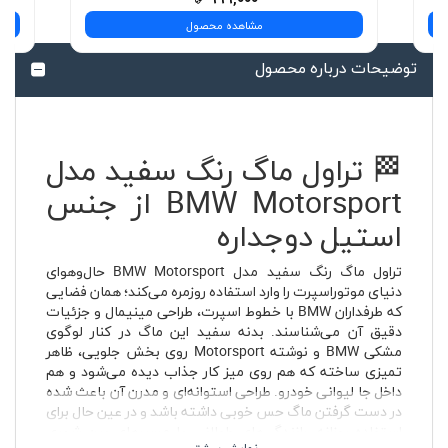
مشاهده محصول
توضیحات درباره محصول
🏁 تراول ماگ رنگ سفید مدل
BMW Motorsport از جنس
استیل دوجداره
تراول ماگ رنگ سفید مدل BMW Motorsport حال‌وهوای
دنیای موتوراسپرت را وارد استفاده روزمره می‌کند؛ همان فضایی
که طرفداران BMW با خطوط اسپرت، طراحی مینیمال و جزئیات
دقیق آن می‌شناسند. بدنه سفید این ماگ در کنار لوگوی
مشکی BMW و نوشته Motorsport روی بخش جلویی، ظاهر
تمیزی ساخته که هم روی میز کار جذاب دیده می‌شود و هم
داخل جا لیوانی خودرو. طراحی استوانه‌ای و مدرن آن باعث شده
در دست گرفتن ماگ حس خوبی داشته باشد و در عین حال برای
استفاده روزانه، رانندگی‌های طولانی یا مسیرهای بین شهری