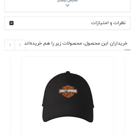
برند هارلی دیویدسون از سال 1903 در آمریکا متولد شد و
به‌مرور به یکی از تأثیرگذارترین نام‌ها در دنیای موتورسیکلت
تبدیل شد. طرفداران این برند فقط یک موتور نمی‌خرند؛ آن‌ها به
نظرات و امتیازات
یک سبک زندگی وفادارند. کیف کراس بادی مشکی هارلی
دیویدسون هم دقیقاً در همین مسیر طراحی شده؛ کاربردی،
مقاوم و هماهنگ با روحیه آزاد و پرانرژی موتورسواری.
خریداران این محصول، محصولات زیر را هم خریده‌اند
ویژگی‌های محصول 🎯
جنس برزنت/پارچه مقاوم با دوام مناسب استفاده
روزمره
رنگ مشکی کاربردی و قابل ست با انواع پوشش
چاپ لوگوی Harley-Davidson روی قسمت جلویی کیف
طراحی کراس بادی با بند قابل تنظیم برای قرارگیری راحت
روی شانه
وزن سبک و فرم جمع‌وجور مناسب حمل روزانه
مناسب استفاده مشترک برای خانم‌ها و آقایان
دوخت منظم و تقویت‌شده در نقاط اتصال بند
پارچه استفاده‌شده در کیف کراس بادی مشکی هارلی
دیویدسون از نوع مقاوم و مناسب استفاده شهری است که در
برابر سایش روزمره عملکرد خوبی دارد. بند قابل تنظیم این مدل
کمک می‌کند کیف دقیقاً در ارتفاع دلخواه قرار بگیرد و هنگام