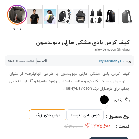
ویدیو
کیف کراس بادی مشکی هارلی دیویدسون
Harley-Davidson Slingbag
برند :
هارلی Harkey Davidson
موجود
شناسه محصول:
#23313
کیف کراس بادی مشکی هارلی دیویدسون با طراحی الهام‌گرفته از دنیای
موتورسواری، سبک، کاربردی و مناسب استایل روزمره خانم‌ها و آقایان؛ انتخابی
جذاب برای طرفداران برند Harley-Davidson.
رنگ‌بندی :
کراس بادی متوسط
کراس بادی بزرگ
نوع محصول :
۱,۴۷۵,۶۰۰
قیمت :
۲,۱۷۰,۰۰۰