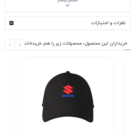
برند سوزوکی سال‌هاست در دنیای موتورسیکلت و خودروهای
اسپرت حضور پررنگی دارد و طرفداران آن، سرعت و هیجان را با
نام Suzuki می‌شناسند. استفاده از نام این برند روی دستکش
نظرات و امتیازات
زمستانی مشکی سوزوکی باعث شده این محصول برای
موتورسواران و علاقه‌مندان به فرهنگ موتورسواری جذاب‌تر
باشد؛ مخصوصاً وقتی در هوای سرد، نیاز به تجهیزاتی دارید که
هم کاربردی باشند و هم هماهنگ با حال‌وهوای موتورسواری.
خریداران این محصول، محصولات زیر را هم خریده‌اند
🔥 ویژگی‌های محصول
نوع محصول: دستکش زمستانی ضخیم مناسب فصل
پاییز و زمستان
جنس داخلی: لایه خزدار نرم برای حفظ گرمای دست
ویژگی ضد آب برای جلوگیری از نفوذ رطوبت و باران
قابلیت استفاده از صفحه لمسی موبایل بدون درآوردن
دستکش
مناسب موتورسواری، رانندگی و استفاده روزمره در هوای
سرد
طراحی مشکی با لوگوی Suzuki روی رویه دستکش
دوخت مستحکم و فرم مناسب روی دست
لایه داخلی خزدار در دستکش زمستانی مشکی سوزوکی باعث
می‌شود گرما به‌صورت یکنواخت در تمام سطح دست حفظ