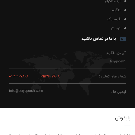
اینستاگرام
تلگرام
فیسبوک
توییتر
با ما در تماس باشید
آی دی تلگرام :
buyqoosh1
شماره های تماس :
۰۹۱۴۹۱۰۷۸۰۸
۰۹۱۴۹۱۰۷۸۰۸
info@buyqoosh.com
ایمیل ها :
بایقوش
"بایقوش، جایی که کیفیت حرف اول رو می‌زنه! ما اینجاییم تا بهترین‌ها رو براتون