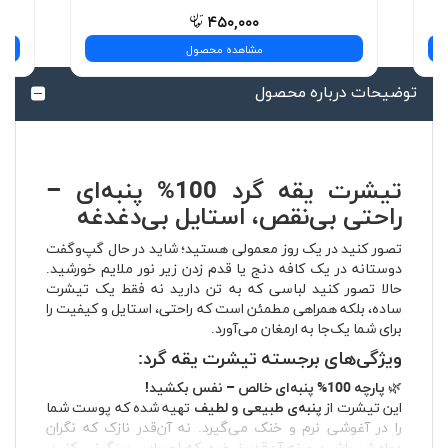
۴۵۰,۰۰۰
مشاهده محصول
توضیحات درباره محصول
تیشرت یقه گرد 100% پنبه‌ای –
راحتی بی‌نقص، استایل بی‌دغدغه
تصور کنید در یک روز معمولی هستید؛ شاید در حال گپ‌وگفت
دوستانه در یک کافه دنج یا قدم زدن زیر نور ملایم خورشید.
حالا تصور کنید لباسی که به تن دارید نه فقط یک تیشرت
ساده، بلکه همراهی مطمئن است که راحتی، استایل و کیفیت را
برای شما یک‌جا به ارمغان می‌آورد.
ویژگی‌های برجسته تیشرت یقه گرد:
🌿
پارچه 100% پنبه‌ای خالص – نفس بکشید!
این تیشرت از
پنبه‌ی طبیعی و لطیف
تهیه شده که پوست شما
را در آغوشی نرم و خنک می‌گیرد. نه آن‌قدر نازک که نگران
دوامش باشید و نه آن‌قدر ضخیم که احساس سنگینی کنید.