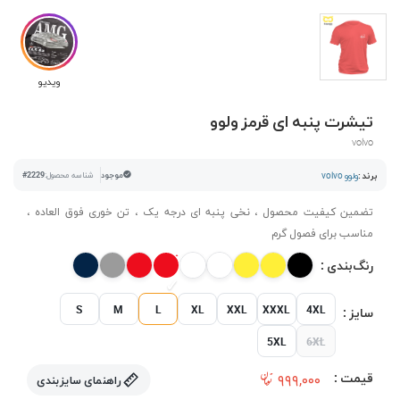
ویدیو
تیشرت پنبه ای قرمز ولوو
volvo
برند :
ولوو volvo
موجود
شناسه محصول:
#2229
تضمین کیفیت محصول ، نخی پنبه ای درجه یک ، تن خوری فوق العاده ،
مناسب برای فصول گرم
رنگ‌بندی :
S
M
L
XL
XXL
XXXL
4XL
سایز :
5XL
6XL
قیمت :
۹۹۹,۰۰۰
راهنمای سایزبندی