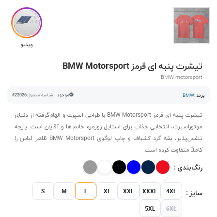
ویدیو
تیشرت پنبه ای قرمز BMW Motorsport
BMW motorsport
برند :
BMW
موجود
شناسه محصول:
#22026
تیشرت پنبه ای قرمز BMW Motorsport با طراحی اسپرت و الهام‌گرفته از دنیای
موتوراسپرت، انتخابی جذاب برای استایل روزمره خانم ها و آقایان است. پارچه
تنفس‌پذیر، یقه گرد کشباف و چاپ لوگوی BMW Motorsport ظاهر لباس را
کاملاً متفاوت کرده است.
رنگ‌بندی :
S
M
L
XL
XXL
XXXL
4XL
سایز :
5XL
6XL