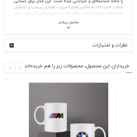
را کاملاً مسابقه‌ای و خیابانی کرده است. این مدل برای کسانی
جذاب است که به ماشین‌های اسپرت، فضای پیست و استایل
راننده‌های موتوراسپرت علاقه دارند و می‌خواهند آن حس را در
پوشش روزانه خود هم داشته باشند.
پارچه پنبه‌ای استفاده‌شده در این تیشرت باعث شده لباس در
استفاده طولانی احساس خفگی یا سنگینی ایجاد نکند. بافت
تنفس‌پذیر پارچه برای روزهای گرم مناسب است و در فصل پاییز
نظرات و امتیازات
هم زیر کاپشن جین، بامبر یا هودی ظاهر فوق‌العاده‌ای پیدا
می‌کند. رنگ قرمز لباس به‌راحتی با شلوار جین مشکی، اسلش
طوسی، شلوار کارگو یا کتانی سفید و مشکی ست می‌شود و
هم در استایل زنانه و مردانه کاربرد دارد.
خریداران این محصول، محصولات زیر را هم خریده‌اند
🔥 ویژگی‌های محصول
جنس پنبه‌ای نرم و تنفس‌پذیر مناسب استفاده روزمره
رنگ قرمز پرانرژی با الهام از فضای موتوراسپرت
چاپ لوگوی BMW Motorsport روی قسمت جلوی
تیشرت
آستین کوتاه مناسب استایل اسپرت و خیابانی
یقه گرد کشباف با فرم راحت روی گردن
پارچه بدون پرز و مقاوم در استفاده مداوم
عدم آب‌رفت در شستشوی اصولی با آب سرد
دوخت راحت برای استفاده مشترک خانم ها و آقایان