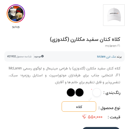
ویدیو
کلاه کتان سفید مکلارن (گلدوزی)
mclaren f1
برند :
مک لارن Mclare
موجود
شناسه محصول:
#21932
کلاه کتان سفید مکلارن (گلدوزی) با طراحی مینیمال و لوگوی رسمی McLaren
F1، انتخابی جذاب برای طرفداران موتوراسپرت و استایل روزمره؛ سبک،
تنفس‌پذیر و قابل تنظیم برای خانم ها و آقایان.
رنگ‌بندی :
کلاه
نوع محصول :
۵۵۰,۰۰۰
قیمت :