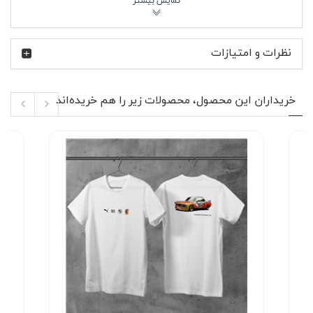
می‌شود.
مک‌لارن یکی از شناخته‌شده‌ترین نام‌ها در مسابقات فرمول یک
است؛ تیمی با سابقه قهرمانی‌های متعدد و مهندسی پیشرفته
نظرات و امتیازات
که همواره سرعت و دقت را در کنار طراحی خاص ارائه داده است.
وقتی نام mclaren f1 روی یک آیتم پوشیدنی قرار می‌گیرد،
ناخودآگاه ذهن به سمت پیست مسابقه، صدای موتور و
رقابت‌های میلی‌متری می‌رود. کلاه کتان سفید مکلارن
خریداران این محصول، محصولات زیر را هم خریده‌اند
(گلدوزی) این حس را در قالب یک اکسسوری روزمره منتقل
می‌کند؛ بدون شلوغی، بدون اغراق، فقط یک امضای
شناخته‌شده روی زمینه‌ای سفید و تمیز.
ویژگی‌های محصول 🎽
جنس: پارچه کتان سبک و تنفس‌پذیر مناسب استفاده
طولانی
دارای لوگوی مک‌لارن به صورت گلدوزی در قسمت
جلویی کلاه
قابلیت تنظیم سایز برای فیت شدن بهتر روی سر
قطر داخلی حدود 19 سانتی‌متر
طول نقاب 7 سانتی‌متر برای محافظت مناسب در برابر
نور خورشید
مناسب استفاده مشترک برای خانم ها و آقایان