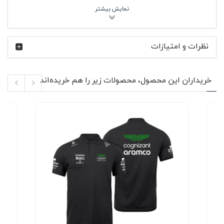
لوئیس همیلتون یکی از پرافتخارترین رانندگان تاریخ فرمول
یک است؛ چهره‌ای که نامش با سرعت، رکوردشکنی و فرهنگ
موتوراسپرت گره خورده. طرح Lewis Hamilton F1 روی این
نظرات و امتیازات
تیشرت، ادای احترامی به همین جهان پرآدرنالین است؛ جهانی
که طرفدارانش فقط مسابقه نمی‌بینند، بلکه آن را زندگی
می‌کنند. اگر فضای پیست، صدای موتور و رقابت میلی‌متری
برایت هیجان‌انگیز است، تیشرت پنبه ای اور مشکی لوییس
خریداران این محصول، محصولات زیر را هم خریده‌اند
همیلتون می‌تواند بخشی از همان انرژی را وارد تیپ روزمره‌ات
کند.
ویژگی‌های محصول 🔥
نوع محصول: تیشرت اورسایز با قواره آزاد
جنس پارچه: پنبه دورو با بافت نرم و تنفس‌پذیر
رنگ: مشکی کلاسیک و کاربردی
آستین: تا آرنج، مناسب استایل خیابانی
طراحی گرافیکی با موضوع Lewis Hamilton F1 در
قسمت جلوی لباس
مناسب استفاده مشترک برای خانم‌ها و آقایان
دوخت استاندارد و راحت برای استفاده روزمره و اسپرت
پارچه پنبه دورو استفاده‌شده در تیشرت پنبه ای اور مشکی