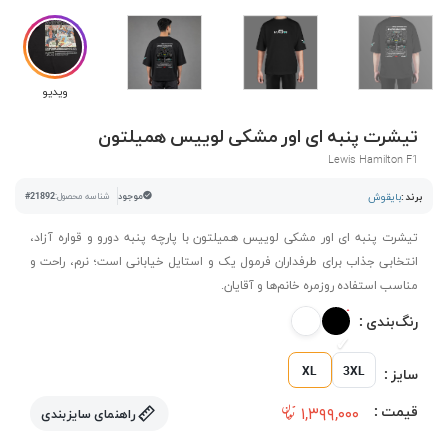
ویدیو
تیشرت پنبه ای اور مشکی لوییس همیلتون
Lewis Hamilton F1
برند :
بایقوش
موجود
شناسه محصول:
#21892
تیشرت پنبه ای اور مشکی لوییس همیلتون با پارچه پنبه دورو و قواره آزاد،
انتخابی جذاب برای طرفداران فرمول یک و استایل خیابانی است؛ نرم، راحت و
مناسب استفاده روزمره خانم‌ها و آقایان.
رنگ‌بندی :
XL
3XL
سایز :
قیمت :
۱,۳۹۹,۰۰۰
راهنمای سایزبندی