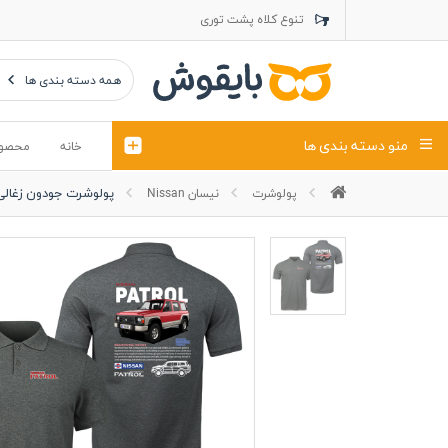
تنوع کلاه پشت توری
تنوع کلاه کتان
تنوع تراول ماک
همه دسته بندی ها
منو دسته بندی ها
خانه
محصو
پولوشرت جودون زغالی 
پولوشرت
نیسان Nissan
تیشرت
کلاه
پولوشرت
تیشِرت اور
پولوشرت آستین بلند
کاپشن بهاری (ژاکت)