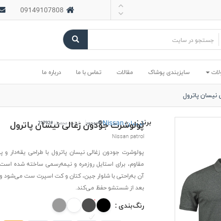
09149107808
لات
سایزبندی پوشاک
مقالات
تماس با ما
درباره ما
نیسان پاترول
برند :
نیسان Nissan
پولوشرت جودون زغالی نیسان پاترول
موجود
شناسه محصول:
#21792
Nissan patrol
پولوشرت جودون زغالی نیسان پاترول با طراحی یقه‌دار و پ
مقاوم، برای استایل روزمره و نیمه‌رسمی ساخته شده است.
آن به‌راحتی با شلوار جین، کتان و کت اسپرت ست می‌شود و ف
بعد از شستشو حفظ می‌کند.
رنگ‌بندی :