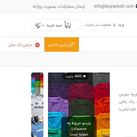
info@buyqoosh.com
ارسال سفارشات بصورت روزانه
۰
ورود
یا
عضویت در سایت
سبد خرید :
۰
حراجی تک سایز
پیگیری فاکتور
👁️ 4895 بازدید
ارچه جودون
 رنگ زغالی
رم لباس را
ویدیو مربوط به
محصولات
مشابه است