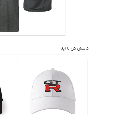
کاپشن زمستانی
تیشرت آستین بلند
شلوار اسلش
پافر
کاملش کن با اینا
شلوارک
کفش
دورس
کوله و کیف
هودی
سویشرت زیپدار