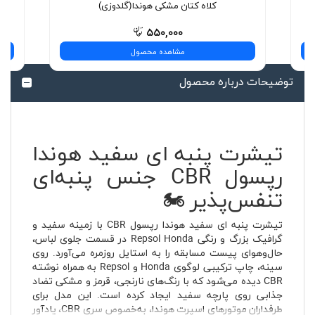
کلاه کتان مشکی هوندا(گلدوزی)
۵۵۰,۰۰۰
مشاهده محصول
توضیحات درباره محصول
تیشرت پنبه ای سفید هوندا
رپسول CBR جنس پنبه‌ای
تنفس‌پذیر 🏍️
تیشرت پنبه ای سفید هوندا رپسول CBR با زمینه سفید و
گرافیک بزرگ و رنگی Repsol Honda در قسمت جلوی لباس،
حال‌وهوای پیست مسابقه را به استایل روزمره می‌آورد. روی
سینه، چاپ ترکیبی لوگوی Honda و Repsol به همراه نوشته
CBR دیده می‌شود که با رنگ‌های نارنجی، قرمز و مشکی تضاد
جذابی روی پارچه سفید ایجاد کرده است. این مدل برای
طرفداران موتورهای اسپرت هوندا، به‌خصوص سری CBR، یادآور