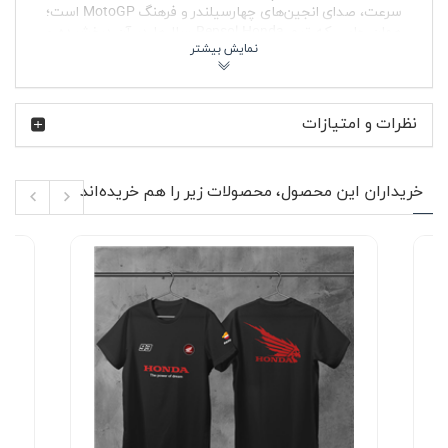
سرعت، صدای انجین‌های چهارسيلندر و فرهنگ MotoGP است؛
همان جایی که تیم Repsol Honda سال‌ها در آن درخشیده و
نام CBR را به عنوان یکی از شناخته‌شده‌ترین موتورسیکلت‌های
سوپراسپرت دنیا تثبیت کرده است.
پارچه پنبه‌ای این تیشرت آستین کوتاه با بافت نرم و
نظرات و امتیازات
تنفس‌پذیر، انتخاب مناسبی برای استفاده طولانی‌مدت در طول
روز است. یقه گرد کشباف فرم خود را حفظ می‌کند و روی گردن
خوش‌فرم می‌ایستد. جنس پارچه بدون پرز بوده و با شستشو
دچار آب‌رفت نمی‌شود، بنابراین تیشرت پنبه ای سفید هوندا
خریداران این محصول، محصولات زیر را هم خریده‌اند
رپسول CBR بعد از چندین بار استفاده همچنان ظاهر مرتب خود
را نگه می‌دارد.
ویژگی‌های محصول 🔥
جنس پنبه‌ای نرم و تنفس‌پذیر مناسب روزهای گرم و
استفاده زیر کاپشن در پاییز
چاپ جلو باکیفیت از لوگوی Honda، Repsol و نوشته
CBR در ابعاد بزرگ
آستین کوتاه با برش راحت برای آزادی حرکت
یقه گرد کشباف مقاوم در برابر تغییر شکل
بدون پرز و بدون آب‌رفت پس از شستشو با آب سرد
مناسب خانم ها و آقایان با استایل زنانه و مردانه