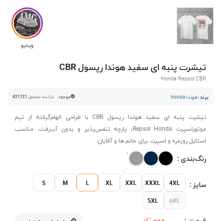
ویدیو
تیشرت پنبه ای سفید هوندا رپسول CBR
Honda Repsol CBR
برند :
هوندا honda
موجود
شناسه محصول:
#21721
تیشرت پنبه ای سفید هوندا رپسول CBR با طراحی الهام‌گرفته از تیم
موتوراسپرت Repsol Honda، پارچه تنفس‌پذیر و بدون آب‌رفت، مناسب
استایل روزمره و اسپرت برای خانم ها و آقایان.
رنگ‌بندی :
S
M
L
XL
XXL
XXXL
4XL
سایز :
5XL
6XL
قیمت :