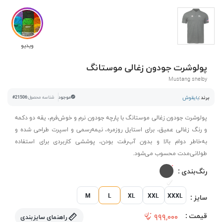
ویدیو
پولوشرت جودون زغالی موستانگ
Mustang shelby
برند :
بایقوش
موجود
شناسه محصول:
#21506
پولوشرت جودون زغالی موستانگ با پارچه جودون نرم و خوش‌فرم، یقه دو دکمه
و رنگ زغالی عمیق، برای استایل روزمره، نیمه‌رسمی و اسپرت طراحی شده و
به‌خاطر دوام بالا و بدون آب‌رفت بودن، پوششی کاربردی برای استفاده
طولانی‌مدت محسوب می‌شود.
رنگ‌بندی :
M
L
XL
XXL
XXXL
سایز :
قیمت :
۹۹۹,۰۰۰
راهنمای سایزبندی