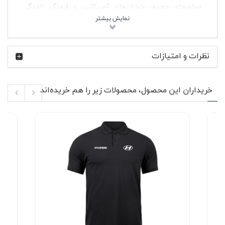
موتورهای حجیم، خیابان‌های آمریکایی و فرهنگ رانندگی
پرهیجان است؛ همین حس در طراحی این پولوشرت هم دیده
می‌شود؛ ساده، قدرتمند و بدون جزئیات اضافه. در تصویر
محصول، لباس با رنگ زغالی یکدست دیده می‌شود و طراحی آن
بیشتر روی فرم و رنگ متمرکز است تا چاپ‌های بزرگ و شلوغ،
نظرات و امتیازات
بنابراین به‌راحتی با آیتم‌های مختلف ست می‌شود.
پارچه جودون استفاده‌شده در پولوشرت جودون زغالی
موستانگ بافتی دارد که هم ایست لباس را بهتر نشان می‌دهد
خریداران این محصول، محصولات زیر را هم خریده‌اند
و هم باعث می‌شود لباس بعد از استفاده مداوم ظاهر خود را
حفظ کند. آستین کوتاه، یقه کلاسیک و دو دکمه جلوی لباس
باعث شده این مدل برای روزهایی که بین استایل راحت و مرتب
مردد هستید، انتخاب کاربردی‌تری باشد. رنگ زغالی نیز نسبت
به رنگ‌های روشن دیرتر آلودگی را نشان می‌دهد و کنار شلوار
جین آبی، مشکی، اسلش طوسی یا حتی کتان کرم ترکیب
جذابی می‌سازد.
🔥 ویژگی‌های محصول
دوخته‌شده از پارچه جودون با بافت مقاوم و تنفس
مناسب
رنگ زغالی تیره با قابلیت ست شدن آسان در استایل
مردانه