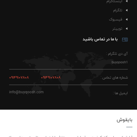
اینستاگرام
تلگرام
فیسبوک
توییتر
با ما در تماس باشید
آی دی تلگرام :
buyqoosh1
شماره های تماس :
۰۹۱۴۹۱۰۷۸۰۸
۰۹۱۴۹۱۰۷۸۰۸
info@buyqoosh.com
ایمیل ها :
بایقوش
"بایقوش، جایی که کیفیت حرف اول رو می‌زنه! ما اینجاییم تا بهترین‌ها رو براتون