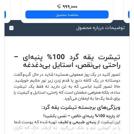
۹۹۹,۰۰۰
مشاهده محصول
توضیحات درباره محصول
تیشرت یقه گرد 100% پنبه‌ای –
راحتی بی‌نقص، استایل بی‌دغدغه
تصور کنید در یک روز معمولی هستید؛ شاید در حال گپ‌وگفت
دوستانه در یک کافه دنج یا قدم زدن زیر نور ملایم خورشید.
حالا تصور کنید لباسی که به تن دارید نه فقط یک تیشرت
ساده، بلکه همراهی مطمئن است که راحتی، استایل و کیفیت را
برای شما یک‌جا به ارمغان می‌آورد.
ویژگی‌های برجسته تیشرت یقه گرد:
🌿
پارچه 100% پنبه‌ای خالص – نفس بکشید!
این تیشرت از
پنبه‌ی طبیعی و لطیف
تهیه شده که پوست شما
را در آغوشی نرم و خنک می‌گیرد. نه آن‌قدر نازک که نگران
دوامش باشید و نه آن‌قدر ضخیم که احساس سنگینی کنید.