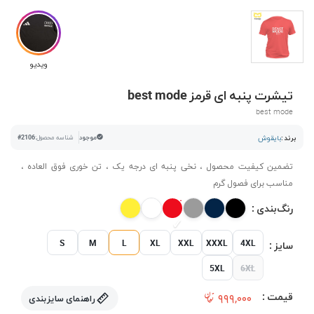
ویدیو
تیشرت پنبه ای قرمز best mode
best mode
برند :
بایقوش
موجود
شناسه محصول:
#2106
تضمین کیفیت محصول ، نخی پنبه ای درجه یک ، تن خوری فوق العاده ،
مناسب برای فصول گرم
رنگ‌بندی :
S
M
L
XL
XXL
XXXL
4XL
سایز :
5XL
6XL
قیمت :
۹۹۹,۰۰۰
راهنمای سایزبندی