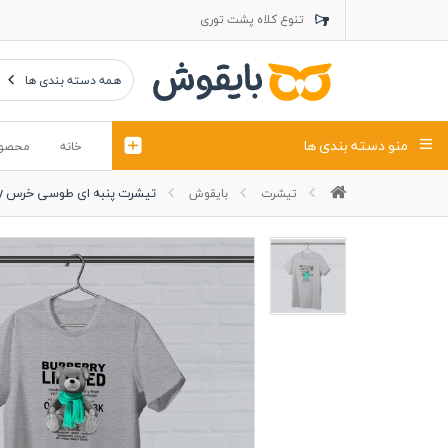
تنوع کلاه پشت توری
تنوع کلاه کتان
تنوع تراول ماک
همه دسته بندی ها
منو دسته بندی ها
خانه
محصو
تیشرت پنبه ای طوسی خرس Burberry
تیشرت
بایقوش
تیشرت
کلاه
پولوشرت
تیشِرت اور
پولوشرت آستین بلند
کاپشن بهاری (ژاکت)