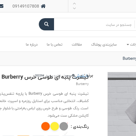
09149107808
لات
سایزبندی پوشاک
مقالات
تماس با ما
درباره ما
برند :
بایقوش
تیشرت پنبه ای طوسی خرس Burberry
موجود
شناسه محصول:
#20229
Burberry
تیشرت پنبه ای طوسی خرس Burberry با پا
کشباف، انتخابی مناسب برای استایل روزمره و اسپرت خانم ه
است. رنگ طوسی و طرح خرس روی لباس به‌راحتی با شلوار جین
کاپشن مشکی ست می‌شود.
رنگ‌بندی :