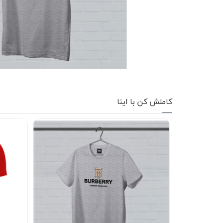
کاپشن زمستانی
تیشرت آستین بلند
شلوار اسلش
پافر
شلوارک
کاملش کن با اینا
کفش
دورس
کوله و کیف
هودی
سویشرت زیپدار