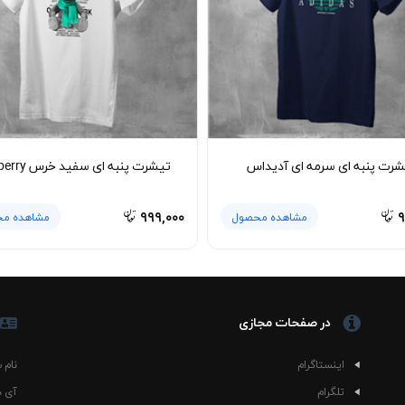
ی‌گذارد. این مدل کنار شلوار کارگو سبز زیتونی، جین آبی روشن، کت اسپر
آن را زیر اورشرت یا کت تک ساده پوشید تا طرح خرس روی لباس بیشتر دیده شو
در استایل زنانه و مردانه جلوه خوبی دارد.
 طوسی با بیشتر رنگ‌ها هماهنگ می‌شود و طرح جلوی لباس همچنان دیده خوا
برای حفظ فرم و کیفیت پارچه تیشرت پنبه ای طوسی خرس Burberry بهتر است لباس با آب سرد شس
شرت پنبه ای سرمه ای آدیداس
تیشرت پنبه ای سفید خرس Burberry
 لباس هنگام شستشو پشت‌ورو شود تا طرح خرس دوام بیشتری داشته باشد. خ
یل استفاده از پارچه پنبه ای بدون پرز، ظاهر لباس حتی بعد از استفاده مکرر 
۹۹۹,۰۰۰
۹
مشاهده محصول
مشاهده م
در صفحات مجازی
اینستاگرام
نام 
تلگرام
آی د