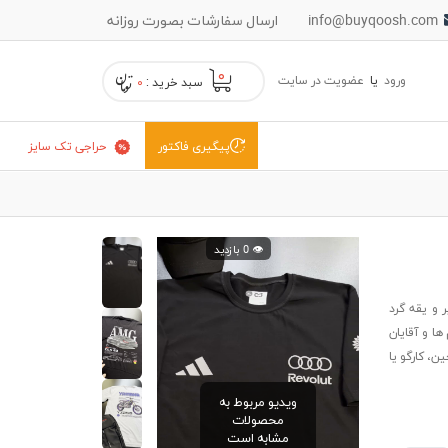
info@buyqoosh.com
ارسال سفارشات بصورت روزانه
۰
ورود
یا
عضویت در سایت
سبد خرید :
۰
حراجی تک سایز
پیگیری فاکتور
👁️ 0 بازدید
رچه تنفس‌پذیر و یقه گرد
ا و آقایان
، کارگو یا
ویدیو مربوط به
محصولات
مشابه است