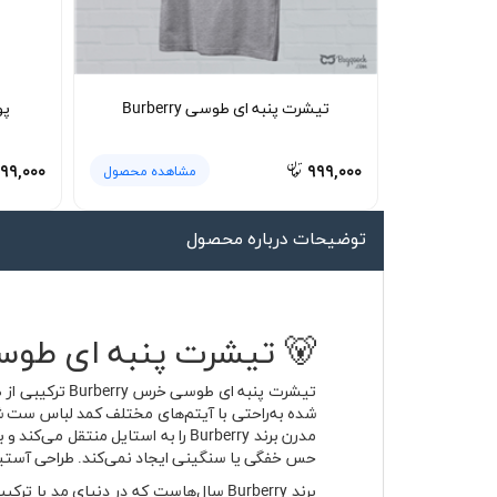
لیوان و ماگ
لباس کار
کلاه بافت
تیشرت پنبه ای طوسی Burberry
پو
دستکش
۹۹,۰۰۰
۹۹۹,۰۰۰
مشاهده محصول
گردنی کلاه شو
توضیحات درباره محصول
🐻 تیشرت پنبه ای طوسی خرس Burberry با پارچه 
شده به‌راحتی با آیتم‌های مختلف کمد لباس ست 
مدرن برند Burberry را به استایل 
حس خفگی یا سنگینی ایجاد نمی‌کند. طراحی آستین ک
برند Burberry سال‌هاست که در دنیای 