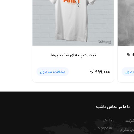
ت مشکی یا حتی شلوار اسلش طوسی ظاهر هماهنگی
د. این مدل به‌خاطر فرم آزاد و پارچه سبک، برای
در استایل اسپرت، استفاده از کتانی سفید یا مشکی کنار این تیشرت ظاهر لباس را کامل‌تر می‌کند. اگر طرفدار استایل لایه‌ای باشید، تیشرت پنبه ای طوسی خرس Burberry زیر هودی
هد شد.
ته شود. استفاده از شوینده ملایم باعث می‌شود رنگ طوسی لباس ثابت بماند و
تیشرت پنبه ای سفید پوما
شک کردن در هوای آزاد به حفظ فرم پارچه کمک
مرتب باقی می‌ماند و فرم یقه کشباف نیز بهتر حفظ
۹۹۹,۰۰۰
حصول
مشاهده محصول
با ما در تماس باشید
بایقوش
شرکت :
buyqoosh1
ی تلگرام :