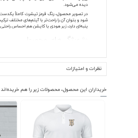
دیده می‌شود.
در تصویر محصول، رنگ قرمز تیشرت کاملاً یکدست
شود و بتوان آن را راحت‌تر با آیتم‌های مختلف ترک
پنبه‌ای دارد، زیر هودی یا کاپشن هم احساس راحت
✨ ویژگی‌های محصول
پارچه پنبه ای نرم و تنفس پذیر مناسب استف
طراحی آستین کوتاه برای استایل روزمره و ا
یقه گرد کشباف با فرم راحت روی گردن
نظرات و امتیازات
مناسب خانم ها و آقایان و استفاده مشترک
بدون پرزدهی در استفاده روزمره
مقاوم در برابر آب رفت در شستشوی اصولی
دوخت سبک و راحت برای استفاده روزانه
خریداران این محصول، محصولات زیر را هم خریده‌اند
قابل ست شدن با استایل نیمه‌رسمی و خیاب
تیشرت پنبه ای قرمز جوردن برای کسانی مناسب است 
می‌دهد و همین موضوع باعث می‌شود در هوای گرم 
یکی از نکات مهم این مدل، بافت بدون پرز آن است ک
👕 موارد استفاده و استایل پ
تیشرت پنبه ای قرمز جوردن برای استایل روزمره انت