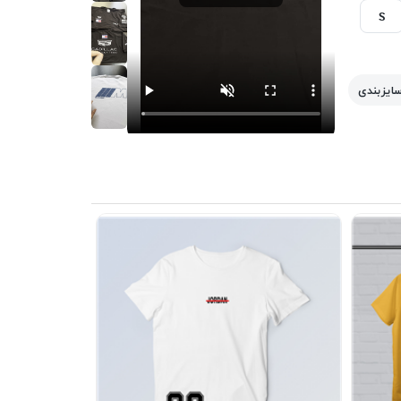
S
سایزبندی