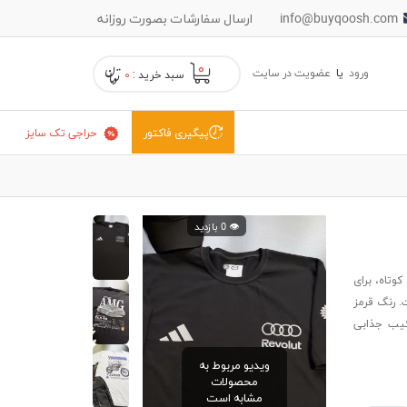
info@buyqoosh.com
ارسال سفارشات بصورت روزانه
۰
ورود
یا
عضویت در سایت
سبد خرید :
۰
حراجی تک سایز
پیگیری فاکتور
👁️ 0 بازدید
وتاه، برای
. رنگ قرمز
کیب جذابی
ویدیو مربوط به
محصولات
مشابه است