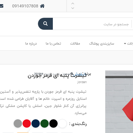
09149107808
لات
سایزبندی پوشاک
مقالات
تماس با ما
درباره ما
برند :
بایقوش
تیشرت پنبه ای قرمز جوردن
موجود
شناسه محصول:
#20196
jordan
تیشرت پنبه ای قرمز جوردن با پارچه تنفس‌پذیر و آستین ک
استایل روزمره و اسپرت خانم ها و آقایان طراحی شده است
پرانرژی آن کنار شلوار جین، اسلش یا کاپشن مشکی تر
می‌سازد.
رنگ‌بندی :