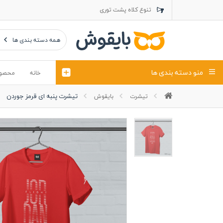
تنوع کلاه پشت توری
تنوع کلاه کتان
تنوع تراول ماک
همه دسته بندی ها
منو دسته بندی ها
خانه
محصو
تیشرت پنبه ای قرمز جوردن
تیشرت
بایقوش
تیشرت
کلاه
پولوشرت
تیشِرت اور
پولوشرت آستین بلند
کاپشن بهاری (ژاکت)