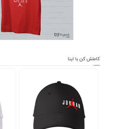
کاپشن زمستانی
تیشرت آستین بلند
شلوار اسلش
پافر
شلوارک
کاملش کن با اینا
کفش
دورس
کوله و کیف
هودی
سویشرت زیپدار