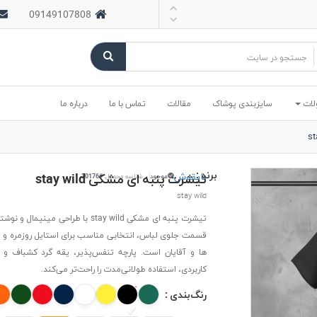
09149107808
لات
سایزبندی پوشاک
مقالات
تماس با ما
درباره ما
برند :
بایقوش
تیشرت پنبه ای مشکی stay wild
موجود
شناسه محصول:
#20176
stay wild
تیشرت پنبه ای مشکی stay wild با طراحی مینیم
قسمت جلوی لباس، انتخابی مناسب برای استایل روزمره و 
ها و آقایان است. پارچه تنفس‌پذیر، یقه گرد کشباف و
کاربردی، استفاده طولانی‌مدت را راحت‌تر می‌کند.
رنگ‌بندی :