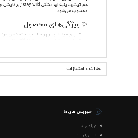
هم تیشرت پنبه ا
محسوب می‌شود.
✨ ویژگی‌های محصول
پارچه پنبه ای نرم و مناسب استفاده روزمره
طراحی مشکی با چاپ نوشته stay wild روی قسمت جلوی لباس
آستین کوتاه مناسب استایل اسپرت و چهار
یقه گرد کشباف با فرم راحت روی گردن
پارچه تنفس‌پذیر برای استفاده طولانی‌مدت
بدون پرزدهی در استفاده مداوم
نظرات و امتیازات
مقاوم در برابر آب رفت در صورت شستشوی
مناسب استایل زنانه و مردانه
دوخت راحت برای استفاده مشترک خانم ها و 
می‌دارد. استفاده از فونت واضح و مینیمال باعث ش
خوب حفظ می‌کند و در استفاده مداوم تغییر حالت نم
احساس راحت‌تری ایجاد می‌کند.
سرویس های ما
👕 موارد استفاده و استایل پ
درباره ی ما
تیشرت پنبه ای مشکی 
ارسال با پست