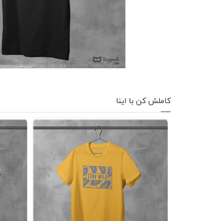
کاپشن زمستانی
تیشرت آستین بلند
شلوار اسلش
پافر
شلوارک
کاملش کن با اینا
کفش
دورس
کوله و کیف
هودی
سویشرت زیپدار