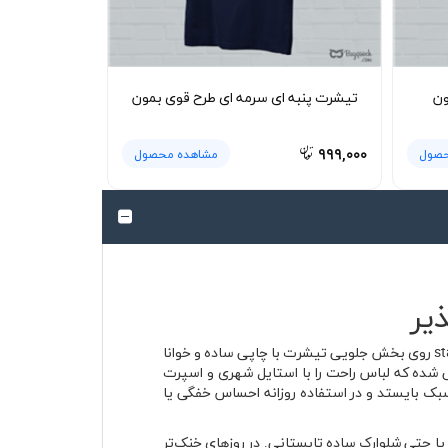
ون
تیشرت پنبه ای سرمه ای طرح قوی بمون
۹۹۹,۰۰۰
حصول
مشاهده محصول
تیشرت پنبه ای مشکی stay wild حال‌وهوای آزاد، بی‌قید و پرانرژی استایل خیابانی را به لباس روزمره منتقل می‌کند. نوشته stay wild روی بخش جلویی تیشرت با چاپی ساده و خوانا
حی شده که لباس راحت را با استایل شهری و اسپرت
ک بایستد و در استفاده روزانه احساس خفگی یا
ا حتی شلوارک ساده تابستانی. در روزهای خنک‌تر