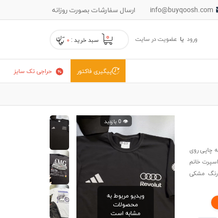
info@buyqoosh.com
ارسال سفارشات بصورت روزانه
۰
ورود
یا
عضویت در سایت
سبد خرید :
۰
حراجی تک سایز
پیگیری فاکتور
👁️ 0 بازدید
ال و نوشته چاپی روی
اسپرت خانم
 رنگ مشکی
ویدیو مربوط به
محصولات
مشابه است