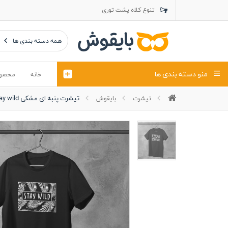
تنوع کلاه پشت توری
تنوع کلاه کتان
تنوع تراول ماک
همه دسته بندی ها
منو دسته بندی ها
خانه
محصو
تیشرت پنبه ای مشکی stay wild
تیشرت
بایقوش
تیشرت
کلاه
پولوشرت
تیشِرت اور
پولوشرت آستین بلند
کاپشن بهاری (ژاکت)