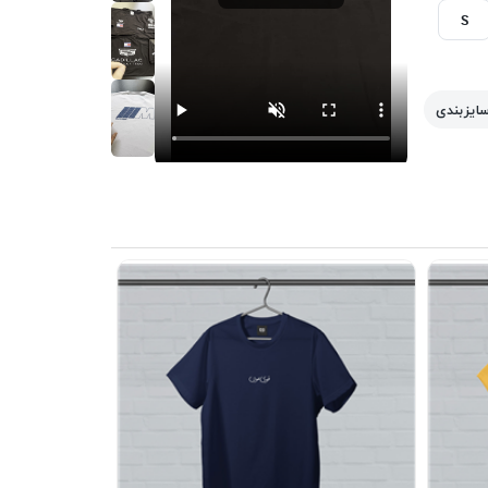
S
سایزبندی