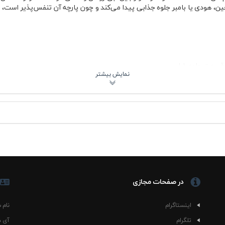
ی مشکی stay wild زیر کاپشن جین، هودی یا بامبر جلوه جذابی پیدا می‌کند و چون پارچه آن تنفس‌پ
 فصل
 صحیح
آقایان
چاپ استفاده‌شده روی تیشرت پنبه ای مشکی stay wild ظاهر ساده لباس را از یکنواختی خارج کرده و بدون
ده این مدل هم برای استایل خیابانی و هم برای ترکیب‌های نیمه‌رسمی غیررسم
ی‌دهد. پارچه پنبه ای نیز به خاطر لطافت و گردش بهتر هوا، مخصوصاً در ساعت‌ه
در صفحات مجازی
یشنهادی
اینستاگرام
نام 
stay wild برای موقعیت‌های مختلف قابل استفاده است؛ از پیاده‌روی و دورهمی دوستانه گرفته ت
تلگرام
آی د