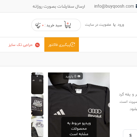
info@buyqoosh.com
ارسال سفارشات بصورت روزانه
۰
ورود
یا
عضویت در سایت
سبد خرید :
۰
حراجی تک سایز
پیگیری فاکتور
👁️ 0 بازدید
 و یقه گرد
اسپرت است.
شود.
ویدیو مربوط به
محصولات
مشابه است
S