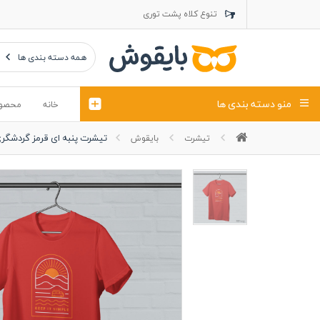
تنوع کلاه پشت توری
تنوع کلاه کتان
تنوع تراول ماک
همه دسته بندی ها
منو دسته بندی ها
خانه
محصو
تیشرت پنبه ای قرمز گردشگر
تیشرت
بایقوش
تیشرت
کلاه
پولوشرت
تیشِرت اور
پولوشرت آستین بلند
کاپشن بهاری (ژاکت)