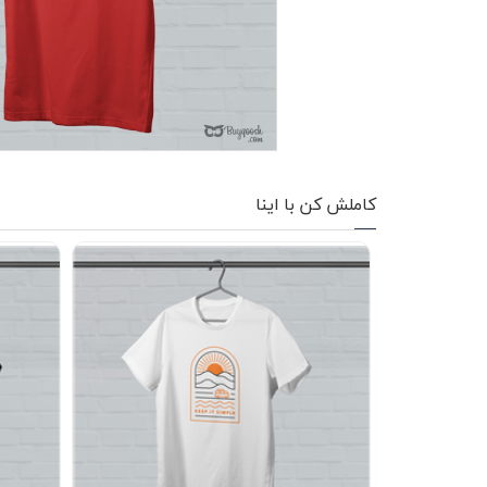
کاپشن زمستانی
تیشرت آستین بلند
شلوار اسلش
پافر
کاملش کن با اینا
شلوارک
کفش
دورس
کوله و کیف
هودی
سویشرت زیپدار