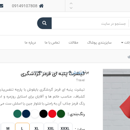
09149107808
لات
سایزبندی پوشاک
مقالات
تماس با ما
درباره ما
ی
برند :
بایقوش
تیشرت پنبه ای قرمز گردشگری
موجود
شناسه محصول:
#20000
Travel
تیشرت پنبه ای قرمز گردشگری بایقوش با پارچه تنفس‌پذیر
کشباف، مناسب خانم ها و آقایان برای استایل روزمره و 
رنگ قرمز جذاب آن به راحتی با شلوار جین یا اسلش ست می‌
رنگ‌بندی :
M
L
XL
XXL
XXXL
سایز :