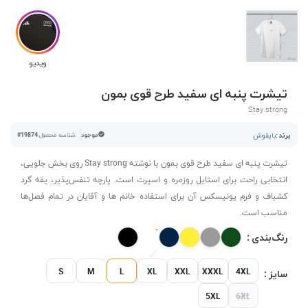
ویدیو
تیشرت پنبه ای سفید طرح قوی بمون
Stay strong
برند :
بایقوش
موجود
شناسه محصول:
#19874
تیشرت پنبه ای سفید طرح قوی بمون با نوشته Stay strong روی بخش جلویی،
انتخابی راحت برای استایل روزمره و اسپرت است. پارچه تنفس‌پذیر، یقه گرد
کشباف و فرم یونیسکس آن برای استفاده خانم ها و آقایان در تمام فصل‌ها
مناسب است.
رنگ‌بندی :
S
M
L
XL
XXL
XXXL
4XL
سایز :
5XL
6XL