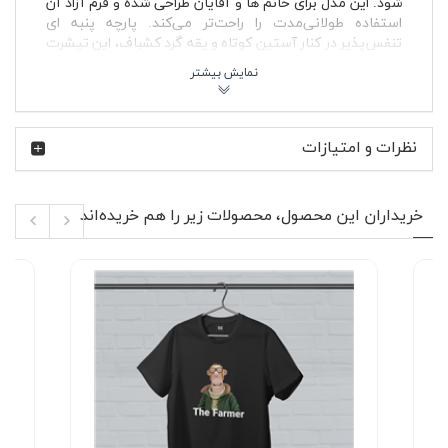
شود. این مدل برای خانم ها و آقایان طراحی شده و فرم آزاد آن
استفاده طولانی‌مدت را راحت‌تر می‌کند. پارچه پنبه ای
تنفس‌پذیر در کنار آستین کوتاه و یقه گرد کشباف، این تیشرت
را به گزینه‌ای کاربردی برای استفاده روزانه، دانشگاه، دورهمی
دوستانه و استایل اسپرت تبدیل کرده است.
🧵 ویژگی‌های محصول
نظرات و امتیازات
پارچه پنبه ای نرم و تنفس پذیر مناسب استفاده روزمره
رنگ سفید قابل ست شدن با انواع استایل زنانه و مردانه
چاپ نوشته Stay strong روی بخش جلویی تیشرت
خریداران این محصول، محصولات زیر را هم خریده‌اند
یقه گرد کشباف با فرم راحت و ایست مناسب
آستین کوتاه مناسب استفاده چهار فصل
بدون پرزدهی در استفاده مداوم
دوخت سبک و راحت برای استفاده طولانی
بدون آب رفت در شستشوی اصولی با آب سرد
مناسب استایل اسپرت و نیمه‌رسمی روزمره
در طراحی تیشرت پنبه ای سفید طرح قوی بمون تلاش شده
ظاهر ساده لباس حفظ شود و تمرکز اصلی روی پیام کوتاه و
مستقیم Stay strong باشد. چاپ جلوی لباس در ابعاد متوسط
اجرا شده و فضای خالی اطراف آن باعث شده طرح تمیز و مدرن
دیده شود. این مدل از آن دسته تیشرت‌هایی است که هم
به‌تنهایی جذاب به نظر می‌رسد و هم در استایل لایه‌ای عملکرد