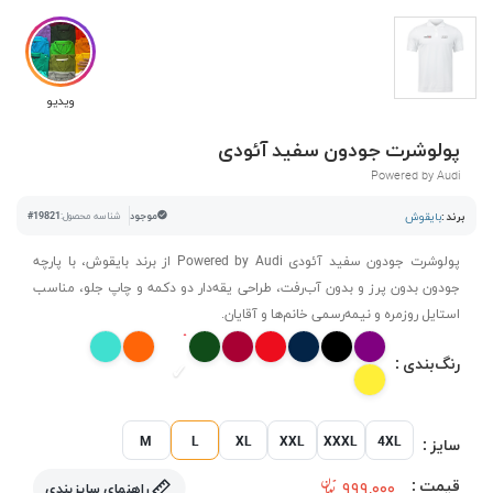
ویدیو
پولوشرت جودون سفید آئودی
Powered by Audi
برند :
بایقوش
موجود
شناسه محصول:
#19821
پولوشرت جودون سفید آئودی Powered by Audi از برند بایقوش، با پارچه
جودون بدون پرز و بدون آب‌رفت، طراحی یقه‌دار دو دکمه و چاپ جلو، مناسب
استایل روزمره و نیمه‌رسمی خانم‌ها و آقایان.
رنگ‌بندی :
M
L
XL
XXL
XXXL
4XL
سایز :
قیمت :
۹۹۹,۰۰۰
راهنمای سایزبندی