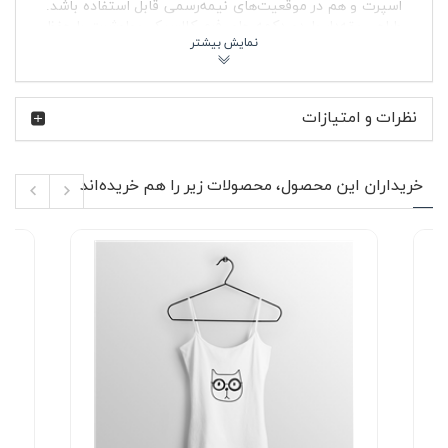
اسپرت و هم در موقعیت‌های نیمه‌رسمی قابل استفاده باشد.
طراحی یقه‌دار با دو دکمه جلو، فرم کلاسیک پولوشرت را حفظ
کرده و آن را برای خانم‌ها و آقایان مناسب استفاده مشترک کرده
است.
آئودی به عنوان یکی از برندهای مطرح خودروسازی آلمان، با
نظرات و امتیازات
شعار پیشرفت از طریق تکنولوژی شناخته می‌شود. عبارت
Powered by Audi روی این پولوشرت، اشاره‌ای مستقیم به
همان روح مهندسی و قدرت دارد؛ حسی که طرفداران خودروهای
این برند در تجربه رانندگی دنبال می‌کنند. این مدل برای کسانی
خریداران این محصول، محصولات زیر را هم خریده‌اند
طراحی شده که ارتباط عمیقی با فرهنگ خودرو، سرعت و دقت
مهندسی دارند و دوست دارند این علاقه را در پوشش خود نشان
دهند.
ویژگی‌های محصول ✨
جنس پارچه جودون با بافت مقاوم و گردش هوای
مناسب
آستین کوتاه مناسب فصل‌های گرم و استفاده زیر
کاپشن در پاییز
یقه‌دار با دو دکمه برای تنظیم باز یا بسته بودن یقه
چاپ نوشته Powered by Audi در قسمت جلوی لباس
بدون پرزدهی و بدون آب‌رفت پس از شستشو با آب