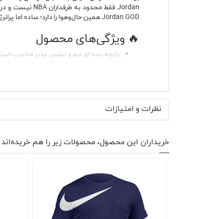
Jordan GOD همین حال‌وهوا را دارد؛ ساده اما پرانرژی، اسپرت اما قابل استفاده در موقعیت‌های مختلف.
🔥 ویژگی‌های محصول
پارچه پنبه ای نرم و تنفس پذیر مناسب استفا
رنگ سرمه‌ای کاربردی و قابل ست شدن با انو
آستین کوتاه مناسب فصل گرم و استفاده لایه
یقه گرد کشباف با فرم راحت روی گردن
پارچه بدون پرز برای حفظ ظاهر تمیز لباس در
دوخت سبک و مناسب استایل اسپرت و خیا
نظرات و امتیازات
بدون آب رفت در شستشوی صحیح با آب س
مناسب خانم ها و آقایان
در طراحی این تیشرت تمرکز اصلی روی راحتی و فر
خریداران این محصول، محصولات زیر را هم خریده‌اند
برای کسانی مناسب است که لباس اسپرت را نه فقط 
در استایل‌های مختلف انعطاف زیادی دارد.
این مدل را می‌توانید با شلوار جین آبی روشن، 
چون رنگ سرمه‌ای به‌راحتی با طیف‌های خنثی هماهن