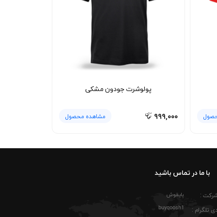
رچه سبک آن باعث می‌شود در طول روز آزادی حرکت
نیمه‌رسمی هم ترکیب این تیشرت با شلوار جین تیره
ی با اکسسوری‌هایی مثل ساعت اسپرت یا کلاه کپ
لیاف پنبه‌ای نرم باقی بمانند و پارچه ظاهر اولیه
پولوشرت جودون مشکی
دل در صورت نگهداری صحیح دچار پرزدهی یا آب رفت
م یقه گرد کشباف نیز بهتر حفظ خواهد شد. تیشرت پنبه ای سرمه ای نایکی جردن Nike Jordan GOD به خاطر جنس سبک و تنفس پذیرش، بعد از شستشو هم
۹۹۹,۰۰۰
حصول
مشاهده محصول
با ما در تماس باشید
بایقوش
شرکت :
buyqoosh1
ی تلگرام :