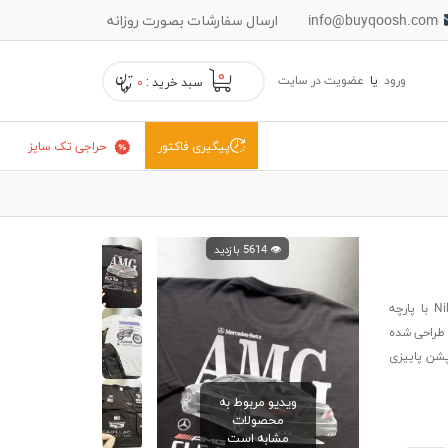
info@buyqoosh.com
ارسال سفارشات بصورت روزانه
۰
ورود
یا
عضویت در سایت
سبد خرید :
۰
حراجی تک سایز
پیگیری فاکتور
👁️ 5614 بازدید
تیشرت پنبه ای سرمه ای نایکی جردن Nike Jordan GOD با پارچه
 طراحی شده
پشن پاییزی
ویدیو مربوط به
محصولات
مشابه است