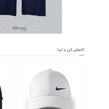
کاپشن زمستانی
تیشرت آستین بلند
شلوار اسلش
پافر
شلوارک
کاملش کن با اینا
کفش
دورس
کوله و کیف
هودی
سویشرت زیپدار