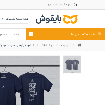
تنوع کلاه پشت توری
تنوع کلاه کتان
تنوع تراول ماک
همه دسته بندی ها
منو دسته بندی ها
خانه
محصو
تیشرت پنبه ای سرمه ای نای
تیشرت
نایک nike
تیشرت
کلاه
پولوشرت
تیشِرت اور
پولوشرت آستین بلند
کاپشن بهاری (ژاکت)