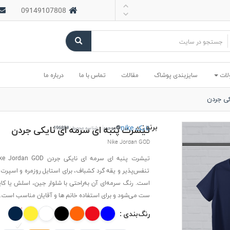
09149107808
لات
سایزبندی پوشاک
مقالات
تماس با ما
درباره ما
کی جردن
برند :
نایک nike
تیشرت پنبه ای سرمه ای نایکی جردن
موجود
شناسه محصول:
#19688
Nike Jordan GOD
تنفس‌پذیر و یقه گرد کشباف، برای استایل روزمره و اسپرت
است. رنگ سرمه‌ای آن به‌راحتی با شلوار جین، اسلش یا کا
ست می‌شود و برای استفاده خانم ها و آقایان مناسب است.
رنگ‌بندی :