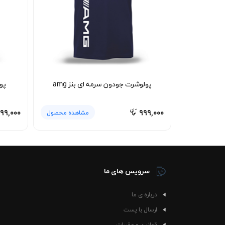
نحوه شستشو و نگهداری 🧼
لباس‌ها قرار نگیرد. استفاده از شوینده ملایم و 
طوسی بنز amg فرم اولیه و ظاهر تمیز خود را برای مدت طولانی حفظ خواهد کرد.
در دل شماست، داشتن لباسی که این علاقه را ساده 
پولوشرت جودون سرمه ای بنز amg
پو
۹۹,۰۰۰
۹۹۹,۰۰۰
مشاهده محصول
سرویس های ما
درباره ی ما
ارسال با پست
قوانین و مقررات