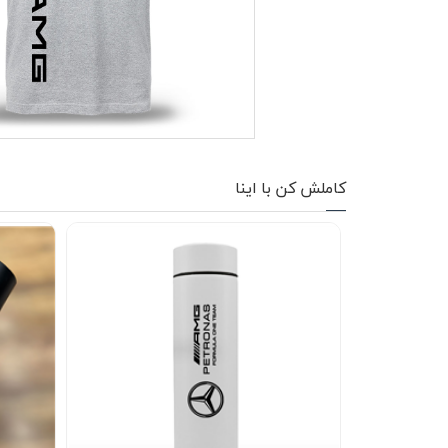
کاپشن زمستانی
تیشرت آستین بلند
شلوار اسلش
پافر
کاملش کن با اینا
شلوارک
کفش
دورس
کوله و کیف
هودی
سویشرت زیپدار