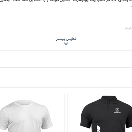
اوم
 زیر کاپشن در پاییز
پارچه جودون استفاده‌شده در پولوشرت جودون طوسی بنز amg بافتی برجسته و منظم دارد که باعث 
متعادل است؛ نه آن‌قدر بزرگ که شلوغ به نظر برسد و نه آن‌قدر کوچک که دید
ادی 🕶️
ی تیره، مشکی یا حتی کتان کرم ست می‌شود. برای یک استایل اسپرت می‌توانید
 یک شلوار پارچه‌ای تیره و کفش کالج هم ظاهر مرتب و قابل قبولی ایجاد می‌ک
مشکی یا طوسی تیره، استایل لایه‌ای جذابی می‌سازد. پولوشرت جودون طوسی ب
ن می‌دهد.