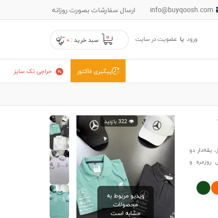
info@buyqoosh.com
ارسال سفارشات بصورت روزانه
۰
ورود
یا
عضویت در سایت
سبد خرید :
۰
حراجی تک سایز
پیگیری فاکتور
👁️ 322 بازدید
بدون پرز، یقه‌دار دو
ستایل روزمره و
ویدیو مربوط به
محصولات
مشابه است