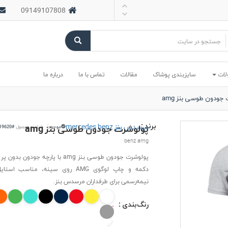
09149107808
لات
سایزبندی پوشاک
مقالات
تماس با ما
درباره ما
جودون طوسی بنز amg
برند :
مرسدس بنز mercedes benz
پولوشرت جودون طوسی بنز amg
موجود
شناسه محصول:
#19620
benz amg
پولوشرت جودون طوسی بنز amg با پارچه جودون 
دکمه و چاپ لوگوی AMG روی سینه، مناسب ا
نیمه‌رسمی برای طرفداران مرسدس بنز.
رنگ‌بندی :