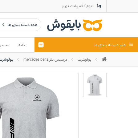
تنوع کلاه پشت توری
تنوع کلاه کتان
تنوع تراول ماک
همه دسته بندی ها
منو دسته بندی ها
خانه
محصو
پولوشرت 
پولوشرت
مرسدس بنز mercedes benz
تیشرت
کلاه
پولوشرت
تیشِرت اور
پولوشرت آستین بلند
کاپشن بهاری (ژاکت)