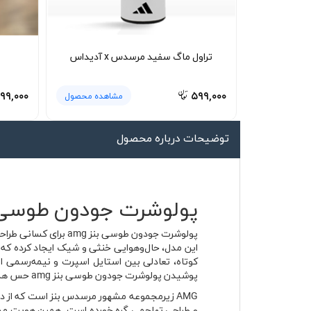
لیوان و ماگ
لباس کار
تراول ماگ سفید مرسدس x آدیداس
کلاه بافت
دستکش
۹۹,۰۰۰
۵۹۹,۰۰۰
مشاهده محصول
گردنی کلاه شو
توضیحات درباره محصول
پولوشرت جودون طوسی بنز amg با پارچه ج
کوتاه، تعادلی بین استایل اسپرت و نیمه‌رسمی ایج
پوشیدن پولوشرت جودون طوسی بنز amg حس همان قدرت مهندسی و هیجان پیست را به استایل شما منتقل می‌کند.
و طراحی تهاجمی گره خورده است. همین هویت مسا