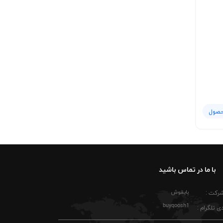
برای حفظ کیفیت پارچه جودون و جلوگیری از تغییر رنگ، شستشو با آب سرد توصیه می‌شود. بهتر است لباس را پشت‌ورو کنید تا چاپ لوگوی AMG در تماس مستقیم با سایر
 کمک می‌کند. با رعایت این نکات، پولوشرت جودون
این مدل برای کسانی که به جزئیات اهمیت می‌دهند جذاب است؛ از یقه منظم و دو دکمه کاربردی گرفته تا رنگ طوسی همه‌پسند و چاپ دقیق لوگو. وقتی علاقه به خودروهای AMG
حصول
با ما در تماس باشید
بایقوش
شرکت :
buyqoosh1
ی تلگرام :